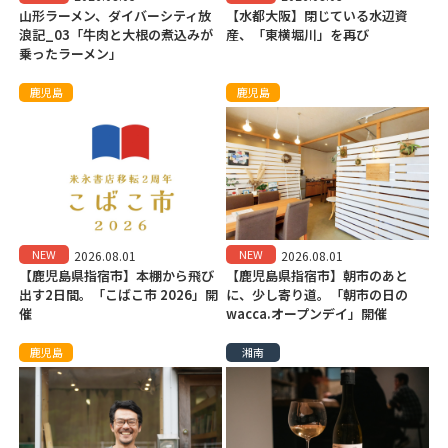
山形ラーメン、ダイバーシティ放
【水都大阪】閉じている水辺資
浪記_03「牛肉と大根の煮込みが
産、「東横堀川」を再び
乗ったラーメン」
鹿児島
鹿児島
NEW
NEW
2026.08.01
2026.08.01
【鹿児島県指宿市】本棚から飛び
【鹿児島県指宿市】朝市のあと
出す2日間。「こばこ市 2026」開
に、少し寄り道。「朝市の日の
催
wacca.オープンデイ」開催
鹿児島
湘南