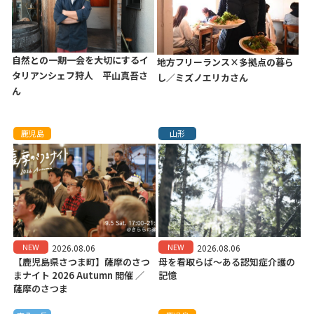
自然との一期一会を大切にするイ
地方フリーランス×多拠点の暮ら
タリアンシェフ狩人 平山真吾さ
し／ミズノエリカさん
ん
鹿児島
山形
NEW
NEW
2026.08.06
2026.08.06
【鹿児島県さつま町】薩摩のさつ
母を看取らば～ある認知症介護の
まナイト 2026 Autumn 開催 ／
記憶
薩摩のさつま