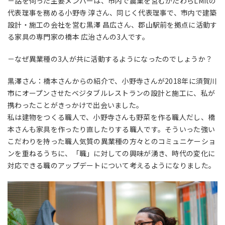
－話を伺った主要メンバーは、市内で農業を営むかたわらLMitの
代表理事を務める小野寺 淳さん、同じく代表理事で、市内で建築
設計・施工の会社を営む黒澤 昌広さん、郡山駅前を拠点に活動す
る家具の専門家の橋本 広治さんの3人です。
－なぜ異業種の3人が共に活動するようになったのでしょうか？
黒澤さん：橋本さんからの紹介で、小野寺さんが2018年に須賀川
市にオープンさせたベジタブルレストランの設計と施工に、私が
携わったことがきっかけで出会いました。
私は建物をつくる職人で、小野寺さんも野菜を作る職人だし、橋
本さんも家具を作ったり直したりする職人です。そういった強い
こだわりを持った職人気質の異業種の方々とのコミュニケーショ
ンを重ねるうちに、「職」に対しての興味が湧き、時代の変化に
対応できる職のアップデートについて考えるようになりました。