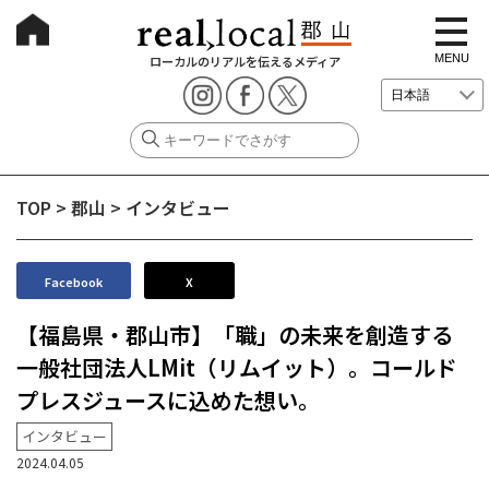
t
o
g
MENU
ローカルのリアルを伝えるメディア
g
l
e
n
a
v
i
g
TOP
>
郡山
>
インタビュー
a
t
i
o
n
Facebook
X
【福島県・郡山市】「職」の未来を創造する
一般社団法人LMit（リムイット）。コールド
プレスジュースに込めた想い。
インタビュー
2024.04.05