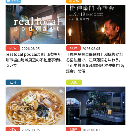
南八ヶ岳
鹿児島
NEW
NEW
2026.08.05
2026.08.05
real local podcast #2 山梨県甲
【鹿児島県東串良町】和蝋燭が灯
州市塩山地域周辺の不動産事情に
る醤油蔵で、江戸落語を味わう。
ついて
「山中醤油 5周年記念 桂伸衛門 落
語会」開催
山形
大阪
NEW
NEW
2026.08.05
2026.08.03