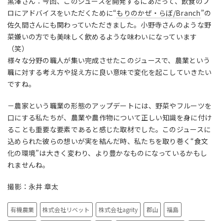
黒澤さん：今回、このジュースを開発するにあたって、飲食のプ
ロにアドバイスをいただくために“
もりのかぜ・らぼ/Branch
”の
佐久間さんにも関わっていただきました。小野寺さんのような野
菜嫌いの方でも美味しく飲めるような味わいになっています
（笑）
様々な分野の職人が集い完成させたこのジュースで、農業という
職に対する考え方や捉え方に良い意味で変化を起こしていきたい
ですね。
－農家という職業の形態のアップデートには、野菜やフルーツを
口にする私たちが、農業や農作物について正しい知識を身に付け
ることも重要な要素であると感じた取材でした。このジュースに
込められた彼らの想いが実を結んだ時、私たちを取り巻く“食文
化の環境”は大きく変わり、より豊かなものになっているかもし
れませんね。
撮影：永井 章太
有機農業
株式会社リベット
株式会社agrity
郡山
福島