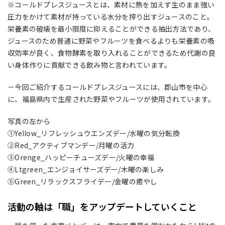
※コールドプレスジュースとは、素材に熱を加えず生のまま強い
圧力をかけて素材が持っている水分を搾り出すジュースのこと。
栄養素の破壊を最小限度に抑えることができる抽出方法であり、
ジュースのため普通に野菜やフルーツを食べるよりも栄養素の吸
収効率が良く、食物酵素を取り入れることができるため代謝の良
い身体作りに貢献できる飲み物と言われています。
－今回ご紹介するコールドプレスジュースには、郡山市を中心
に、福島県内で生産された野菜やフルーツが使用されています。
写真の左から
①Yellow_リフレッシュウエンズデー/水曜の気分転換
②Red_アクティブマンデー/月曜の活力
③Orenge_ハッピーチューズデー/火曜の幸福
④Ltgreen_エンジョイサーズデー/木曜の楽しみ
⑤Green_リラックスフライデー/金曜の癒やし
活動の軸は「職」をアップデートしていくこと