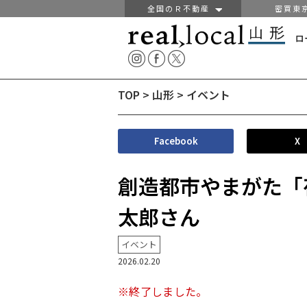
全国のＲ不動産
密買東
ロ
TOP
>
山形
>
イベント
Facebook
X
創造都市やまがた「
太郎さん
イベント
2026.02.20
※終了しました。