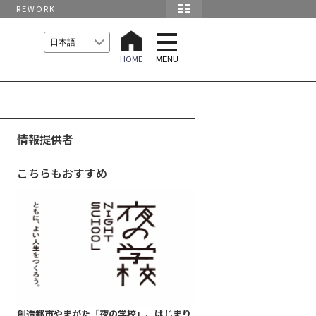
REWORK
t
o
HOME
g
MENU
g
l
e
n
a
v
i
情報提供者
g
a
t
こちらもおすすめ
i
o
n
創造都市やまがた「夜の学校」、はじまり