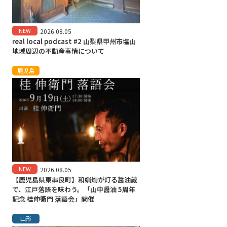
NEW
2026.08.05
real local podcast #2 山梨県甲州市塩山
地域周辺の不動産事情について
鹿児島
NEW
2026.08.05
【鹿児島県東串良町】和蝋燭が灯る醤油蔵
で、江戸落語を味わう。「山中醤油 5周年
記念 桂伸衛門 落語会」開催
山形