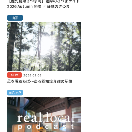
【鹿児島県さつま町】薩摩のさつまナイト
2026 Autumn 開催 ／ 薩摩のさつま
山形
NEW
2026.08.06
母を看取らば～ある認知症介護の記憶
南八ヶ岳