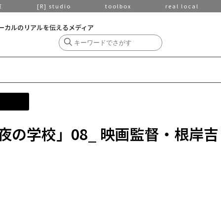
京
[R] studio
toolbox
real local
ーカルのリアルを伝えるメディア
夜の学校」08_ 映画監督・根岸吉