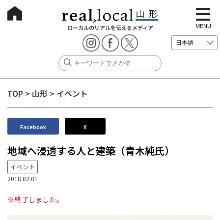
t
o
g
MENU
ローカルのリアルを伝えるメディア
g
l
e
n
a
v
i
g
TOP
>
山形
>
イベント
a
t
i
o
n
Facebook
X
地域へ浸透する人と建築（青木純氏）
イベント
2018.02.01
※終了しました。