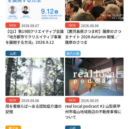
NEW
NEW
2026.08.07
2026.08.06
【Q1】第19回クリエイティブ会議
【鹿児島県さつま町】薩摩のさつ
「地方都市でクリエイティブ事業
まナイト 2026 Autumn 開催 ／
を展開する方法」2026.9.12
薩摩のさつま
山形
南八ヶ岳
NEW
NEW
2026.08.06
2026.08.05
母を看取らば～ある認知症介護の
real local podcast #2 山梨県甲
記憶
州市塩山地域周辺の不動産事情に
ついて
鹿児島
山形