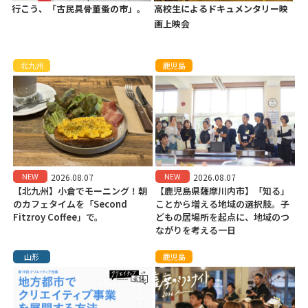
行こう、「古民具骨董蚤の市」。
高校生によるドキュメンタリー映
画上映会
北九州
鹿児島
NEW
NEW
2026.08.07
2026.08.07
【北九州】小倉でモーニング！朝
【鹿児島県薩摩川内市】「知る」
のカフェタイムを「Second
ことから増える地域の選択肢。子
Fitzroy Coffee」で。
どもの居場所を起点に、地域のつ
ながりを考える一日
山形
鹿児島