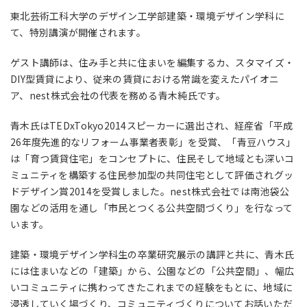
東北芸術工科大学のデザイン工学部建築・環境デザイン学科に
て、特別講演が開催されます。
ゲスト講師は、住み手と共に住まいを編集するカ、スタマイズ・
DIY型賃貸により、従来の賃貸における常識を変えたパイオニ
ア、nest株式会社の代表を務める青木純氏です。
青木氏はTEDxTokyo2014スピーカーに選出され、経産省「平成
26年度先進的なリフォーム事業者表彰」を受賞、「青豆ハウス」
は「育つ賃貸住宅」をコンセプトに、住民そして地域とも深いコ
ミュニティを構築する住民参加型の共同住宅として評価されグッ
ドデザイン賞2014を受賞しました。nest株式会社では南池袋公
園などの活用を通し「市民とつくる公共空間づくり」を行なって
います。
建築・環境デザイン学科生の卒業研究展示の講評と共に、青木氏
には住まいなどの「建築」から、公園などの「公共空間」、幅広
いコミュニティに携わってきたこれまでの経験をもとに、地域に
浸透していく場づくり、コミュニティづくりについてお話いただ