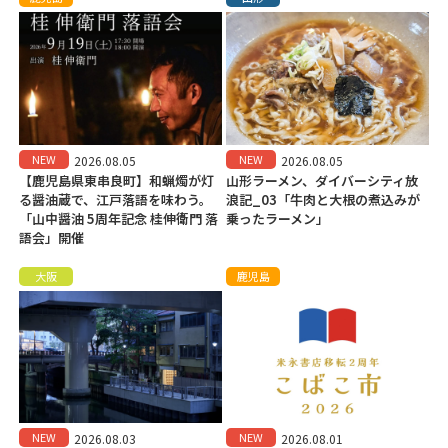
NEW
NEW
2026.08.05
2026.08.05
【鹿児島県東串良町】和蝋燭が灯
山形ラーメン、ダイバーシティ放
る醤油蔵で、江戸落語を味わう。
浪記_03「牛肉と大根の煮込みが
「山中醤油 5周年記念 桂伸衛門 落
乗ったラーメン」
語会」開催
大阪
鹿児島
NEW
NEW
2026.08.03
2026.08.01