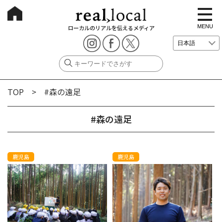
t
o
g
MENU
ローカルのリアルを伝えるメディア
g
l
e
n
a
v
i
g
TOP
> #森の遠足
a
t
i
o
#森の遠足
n
鹿児島
鹿児島