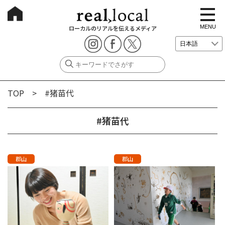
t
o
g
MENU
ローカルのリアルを伝えるメディア
g
l
e
n
a
v
i
g
TOP
> #猪苗代
a
t
i
o
#猪苗代
n
郡山
郡山