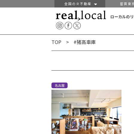
全国のＲ不動産
密買東
ローカルのリ
TOP
> #猪高車庫
名古屋