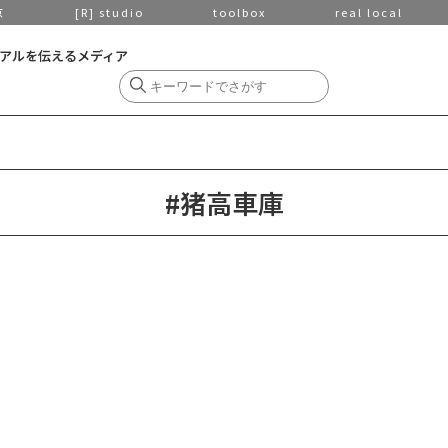
京
[R] studio
toolbox
real local
アルを伝えるメディア
#猪高車庫