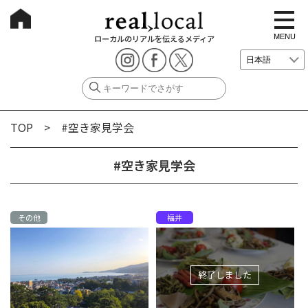
t
o
g
MENU
ローカルのリアルを伝えるメディア
g
l
e
n
a
v
i
g
TOP
> #空き家見学会
a
t
i
o
#空き家見学会
n
その他
福井
終了しました