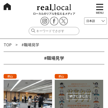
t
o
g
MENU
ローカルのリアルを伝えるメディア
g
l
e
n
a
v
i
g
TOP
> #職場見学
a
t
i
o
#職場見学
n
郡山
郡山
終了しました