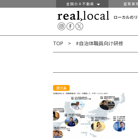
全国のＲ不動産
密買東
ローカルのリ
TOP
> #自治体職員向け研修
鹿児島