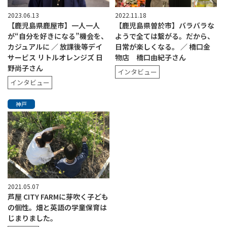
2023.06.13
2022.11.18
【鹿児島県鹿屋市】一人一人
【鹿児島県曽於市】バラバラな
が“自分を好きになる”機会を、
ようで全ては繋がる。だから、
カジュアルに ／ 放課後等デイ
日常が楽しくなる。 ／ 橋口金
サービス リトルオレンジズ 日
物店 橋口由紀子さん
野尚子さん
インタビュー
インタビュー
神戸
2021.05.07
芦屋 CITY FARMに芽吹く子ども
の個性。畑と英語の学童保育は
じまりました。