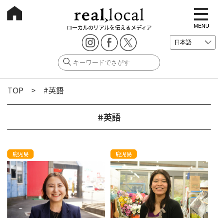
t
o
g
MENU
ローカルのリアルを伝えるメディア
g
l
e
n
a
v
i
g
TOP
> #英語
a
t
i
o
#英語
n
鹿児島
鹿児島