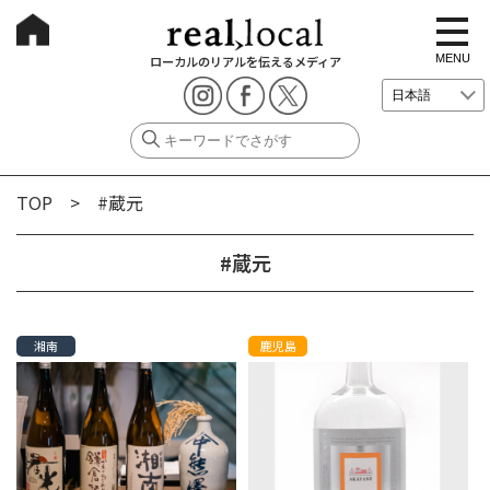
t
o
g
MENU
ローカルのリアルを伝えるメディア
g
l
e
n
a
v
i
g
TOP
> #蔵元
a
t
i
o
#蔵元
n
湘南
鹿児島