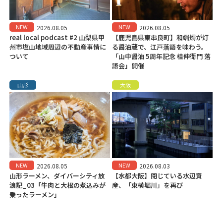
NEW
NEW
2026.08.05
2026.08.05
real local podcast #2 山梨県甲
【鹿児島県東串良町】和蝋燭が灯
州市塩山地域周辺の不動産事情に
る醤油蔵で、江戸落語を味わう。
ついて
「山中醤油 5周年記念 桂伸衛門 落
語会」開催
山形
大阪
NEW
NEW
2026.08.05
2026.08.03
山形ラーメン、ダイバーシティ放
【水都大阪】閉じている水辺資
浪記_03「牛肉と大根の煮込みが
産、「東横堀川」を再び
乗ったラーメン」