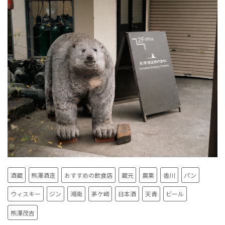
酒蔵
熊澤酒造
おすすめの飲食店
蔵元
農業
香川
パン
ウィスキー
ジン
湘南
茅ケ崎
日本酒
天青
ビール
熊澤茂吉