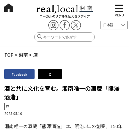
t
o
g
MENU
ローカルのリアルを伝えるメディア
g
l
e
n
a
v
i
g
TOP
>
湘南
>
店
a
t
i
o
n
Facebook
X
酒と共に文化を育む。湘南唯一の酒蔵「熊澤
酒造」
店
2025.05.10
湘南唯一の酒蔵「熊澤酒造」は、明治5年の創業。150年