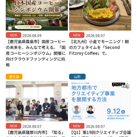
NEW
NEW
2026.08.09
2026.08.07
【鹿児島県霧島市】国産コーヒー
【北九州】小倉でモーニング！朝
の未来を、みんなで考える。「国
のカフェタイムを「Second
産コーヒーシンポジウム」開催に
Fitzroy Coffee」で。
向けクラウドファンディングに挑
戦
鹿児島
山形
NEW
NEW
2026.08.07
2026.08.07
【鹿児島県薩摩川内市】「知る」
【Q1】第19回クリエイティブ会議