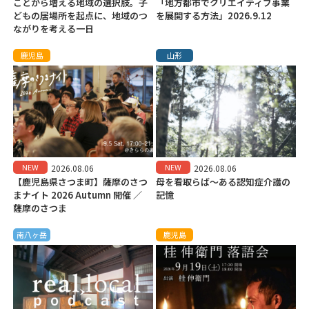
ことから増える地域の選択肢。子
「地方都市でクリエイティブ事業
どもの居場所を起点に、地域のつ
を展開する方法」2026.9.12
ながりを考える一日
鹿児島
山形
NEW
NEW
2026.08.06
2026.08.06
【鹿児島県さつま町】薩摩のさつ
母を看取らば～ある認知症介護の
まナイト 2026 Autumn 開催 ／
記憶
薩摩のさつま
南八ヶ岳
鹿児島