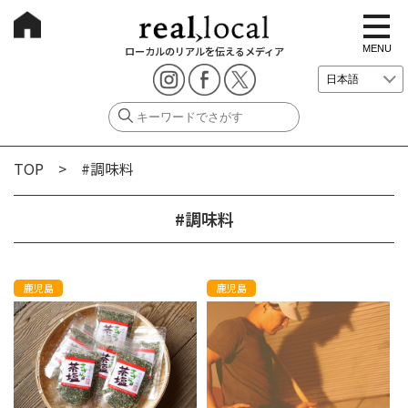
t
o
g
MENU
ローカルのリアルを伝えるメディア
g
l
e
n
a
v
i
g
TOP
> #調味料
a
t
i
o
#調味料
n
鹿児島
鹿児島