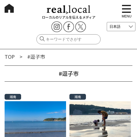
t
o
g
MENU
ローカルのリアルを伝えるメディア
g
l
e
n
a
v
i
g
TOP
> #逗子市
a
t
i
o
#逗子市
n
湘南
湘南