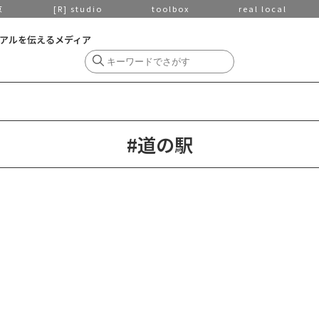
京
[R] studio
toolbox
real local
アルを伝えるメディア
#道の駅