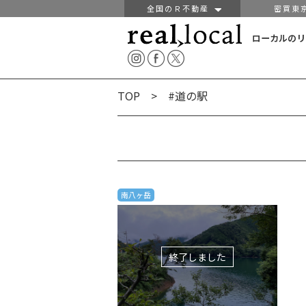
全国のＲ不動産
密買東
ローカルのリ
TOP
> #道の駅
南八ヶ岳
終了しました