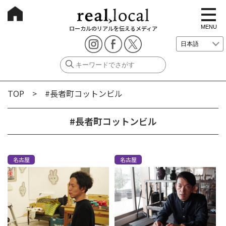
t
o
g
MENU
ローカルのリアルを伝えるメディア
g
l
e
n
a
v
i
g
TOP
> #長者町コットンビル
a
t
i
o
#長者町コットンビル
n
名古屋
名古屋