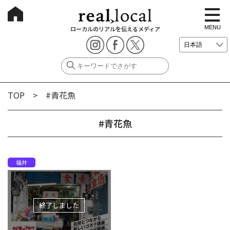
t
o
g
MENU
ローカルのリアルを伝えるメディア
g
l
e
n
a
v
i
g
TOP
> #青花魚
a
t
i
o
#青花魚
n
福井
終了しました