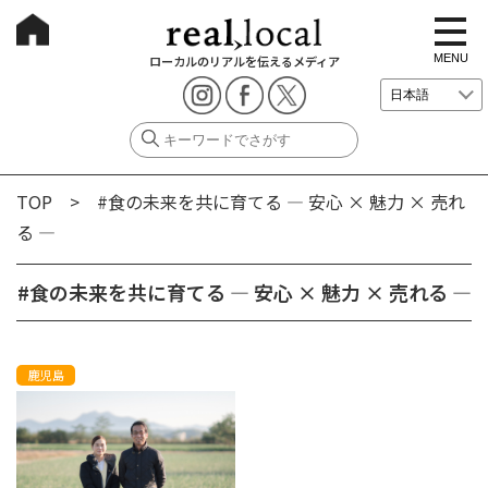
t
o
g
MENU
ローカルのリアルを伝えるメディア
g
l
e
n
a
v
i
g
TOP
> #食の未来を共に育てる ― 安心 × 魅力 × 売れ
a
t
る ―
i
o
n
#食の未来を共に育てる ― 安心 × 魅力 × 売れる ―
鹿児島