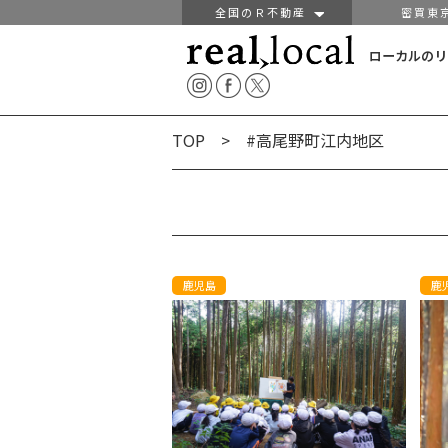
全国のＲ不動産
密買東
ローカルのリ
TOP
> #高尾野町江内地区
鹿児島
鹿