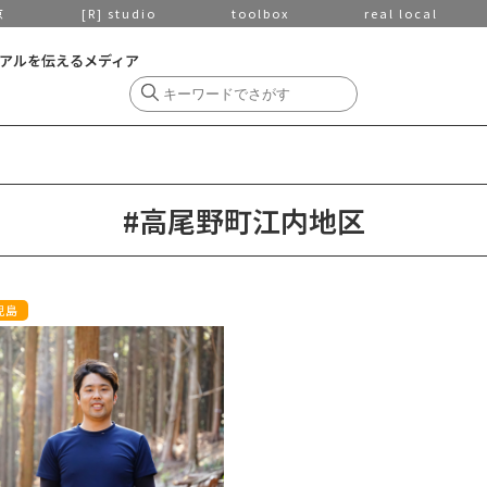
京
[R] studio
toolbox
real local
アルを伝えるメディア
#高尾野町江内地区
児島