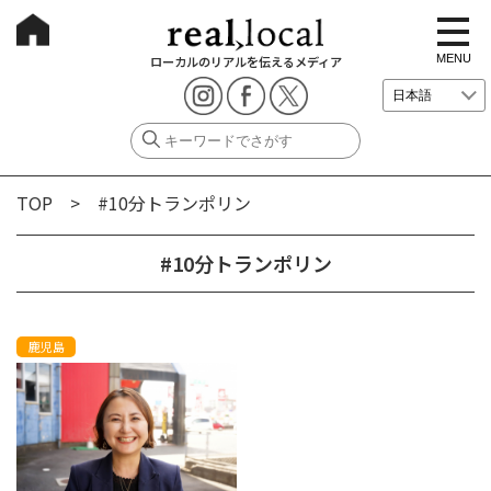
t
o
g
MENU
ローカルのリアルを伝えるメディア
g
l
e
n
a
v
i
g
TOP
> #10分トランポリン
a
t
i
o
#10分トランポリン
n
鹿児島