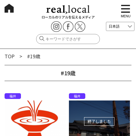
t
o
g
MENU
ローカルのリアルを伝えるメディア
g
l
e
n
a
v
i
g
TOP
> #19歳
a
t
i
o
#19歳
n
福井
福井
終了しました