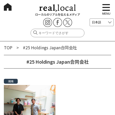
t
o
g
MENU
ローカルのリアルを伝えるメディア
g
l
e
n
a
v
i
g
TOP
> #25 Holdings Japan合同会社
a
t
i
o
#25 Holdings Japan合同会社
n
湘南