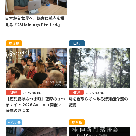
日本から世界へ。鎌倉に拠点を構
える「25Holdings Pte.Ltd.」
鹿児島
山形
NEW
NEW
2026.08.06
2026.08.06
【鹿児島県さつま町】薩摩のさつ
母を看取らば～ある認知症介護の
まナイト 2026 Autumn 開催 ／
記憶
薩摩のさつま
南八ヶ岳
鹿児島