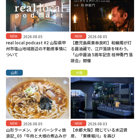
NEW
NEW
2026.08.05
2026.08.05
real local podcast #2 山梨県甲
【鹿児島県東串良町】和蝋燭が灯
州市塩山地域周辺の不動産事情に
る醤油蔵で、江戸落語を味わう。
ついて
「山中醤油 5周年記念 桂伸衛門 落
語会」開催
山形
大阪
NEW
NEW
2026.08.05
2026.08.03
山形ラーメン、ダイバーシティ放
【水都大阪】閉じている水辺資
浪記_03「牛肉と大根の煮込みが
産、「東横堀川」を再び