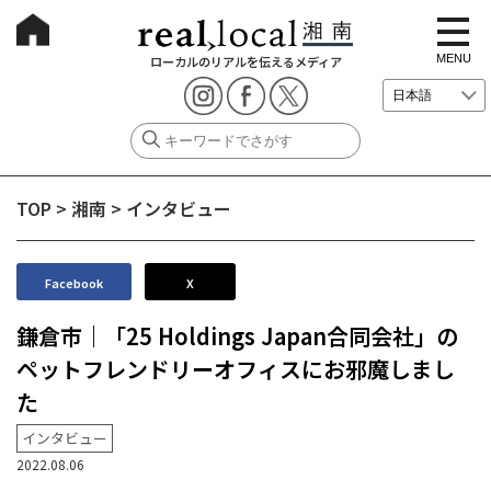
t
o
g
MENU
ローカルのリアルを伝えるメディア
g
l
e
n
a
v
i
g
TOP
>
湘南
>
インタビュー
a
t
i
o
n
Facebook
X
鎌倉市｜「25 Holdings Japan合同会社」の
ペットフレンドリーオフィスにお邪魔しまし
た
インタビュー
2022.08.06