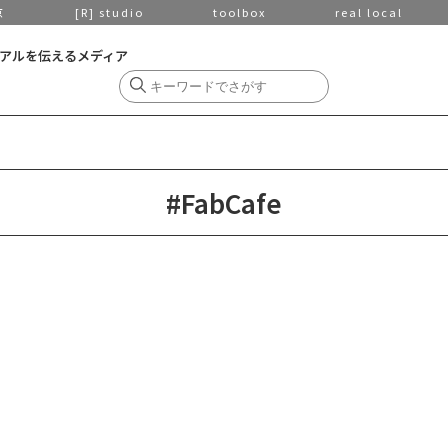
京
[R] studio
toolbox
real local
アルを伝えるメディア
#FabCafe