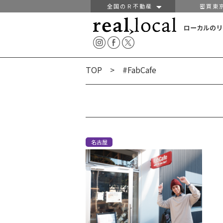
全国のＲ不動産
密買東
ローカルのリ
TOP
> #FabCafe
名古屋