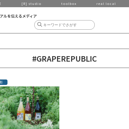
京
[R] studio
toolbox
real local
アルを伝えるメディア
#GRAPEREPUBLIC
形