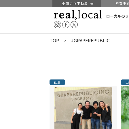
全国のＲ不動産
密買東
ローカルのリ
TOP
> #GRAPEREPUBLIC
山形
山