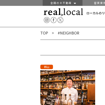
全国のＲ不動産
密買東
ローカルのリ
TOP
> #NEIGHBOR
郡山