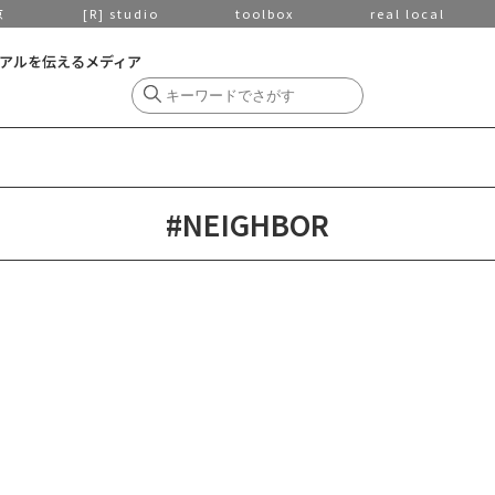
京
[R] studio
toolbox
real local
アルを伝えるメディア
#NEIGHBOR