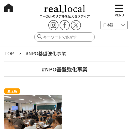
t
o
g
MENU
ローカルのリアルを伝えるメディア
g
l
e
n
a
v
i
g
TOP
> #NPO基盤強化事業
a
t
i
o
#NPO基盤強化事業
n
鹿児島