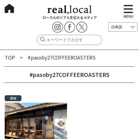
t
o
g
MENU
ローカルのリアルを伝えるメディア
g
l
e
n
a
v
i
g
TOP
> #pasoby27COFFEEROASTERS
a
t
i
o
#pasoby27COFFEEROASTERS
n
湘南