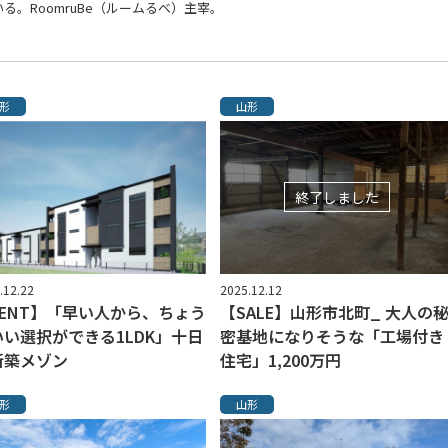
。RoomruBe（ルームるべ）主宰。
形
山形
終了しました
.12.22
2025.12.12
RENT】「早い人から、ちょう
【SALE】山形市北町_ 大人の
いい選択ができる1LDK」十日
密基地になりそうな「工場付き
新築メゾン
住宅」1,200万円
形
山形