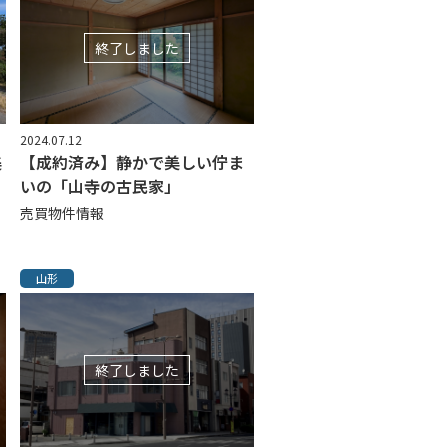
終了しました
2024.07.12
美
【成約済み】静かで美しい佇ま
いの「山寺の古民家」
売買物件情報
山形
終了しました