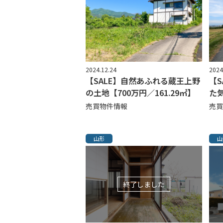
2024.12.24
2024
【SALE】自然あふれる蔵王上野
【
の土地【700万円／161.29㎡】
た
売買物件情報
売買
山形
山
終了しました