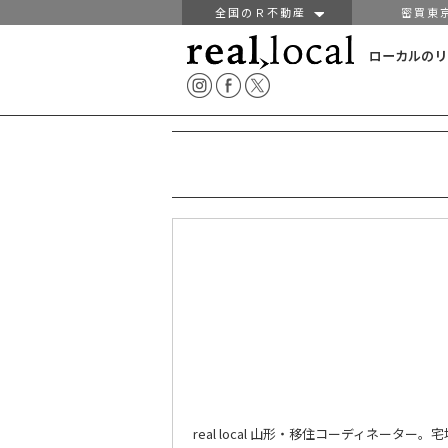
全国のＲ不動産
密買東
ローカルのリ
real local 山形・移住コーディネ