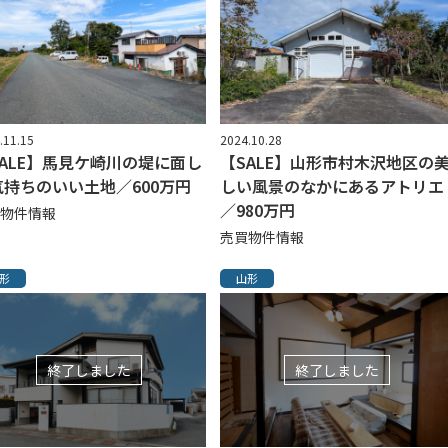
.11.15
2024.10.28
SALE】馬見ケ崎川の堤に面し
【SALE】山形市村木沢地区の
気持ちのいい土地／600万円
しい風景のなかにあるアトリエ
／980万円
物件情報
売買物件情報
形
山形
終了しました
終了しました