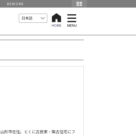
REWORK
t
o
HOME
g
MENU
g
l
e
n
a
v
i
g
a
t
i
o
n
身、山形市在住。とくに古民家・築古住宅にフ