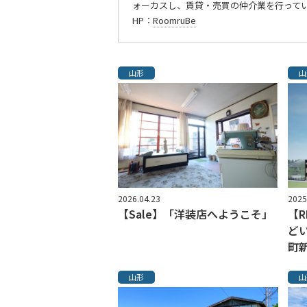
ォーカスし、賃貸・売買の仲介業を行っている
HP：
RoomruBe
山形
山
2026.04.23
2025
【Sale】「洋装店へようこそ」
【
ど
町
山形
山