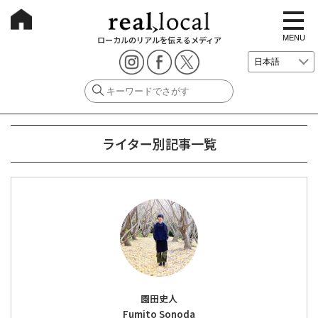
t
o
g
MENU
ローカルのリアルを伝えるメディア
g
l
e
n
a
v
i
g
a
ライター別記事一覧
t
i
o
n
園田史人
Fumito Sonoda