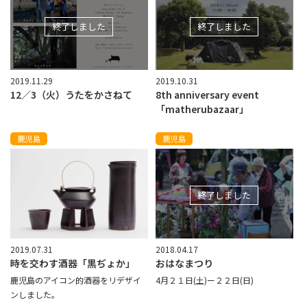
終了しました
終了しました
2019.11.29
2019.10.31
12／3（火）うたをかさねて
8th anniversary event
「matherubazaar」
鹿児島
鹿児島
終了しました
2019.07.31
2018.04.17
時を交わす酒器「黒ぢょか」
おはなまつり
鹿児島のアイコン的酒器をリデザイ
4月２１日(土)ー２２日(日)
ンしました。