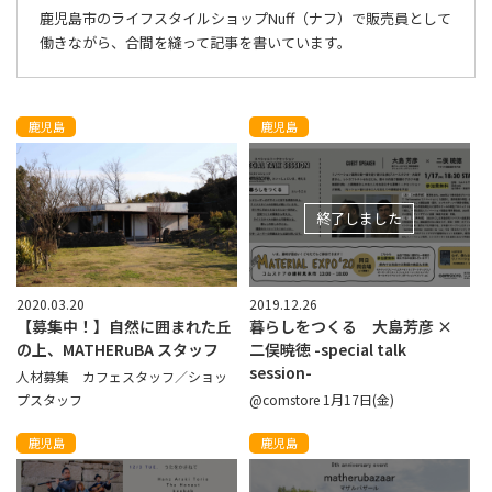
鹿児島市のライフスタイルショップNuff（ナフ）で販売員として
働きながら、合間を縫って記事を書いています。
鹿児島
鹿児島
終了しました
2020.03.20
2019.12.26
【募集中！】自然に囲まれた丘
暮らしをつくる 大島芳彦 ×
の上、MATHERuBA スタッフ
二俣暁徳 -special talk
session-
人材募集 カフェスタッフ／ショッ
プスタッフ
@comstore 1月17日(金)
鹿児島
鹿児島