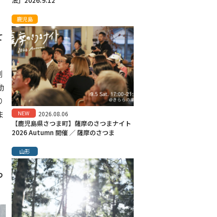
法」2026.9.12
鹿児島
て
例
動
り
ま
NEW
2026.08.06
【鹿児島県さつま町】薩摩のさつまナイト
2026 Autumn 開催 ／ 薩摩のさつま
山形
わ