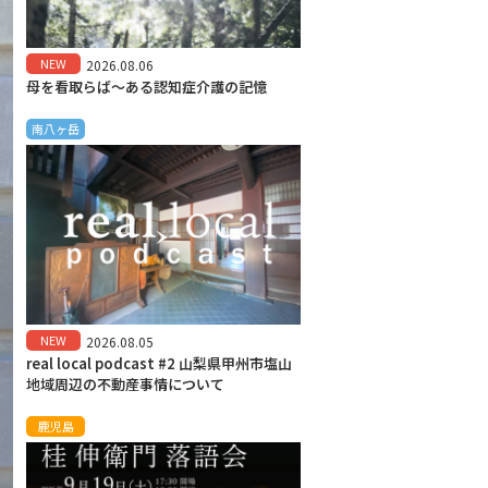
NEW
2026.08.06
母を看取らば～ある認知症介護の記憶
南八ヶ岳
NEW
2026.08.05
real local podcast #2 山梨県甲州市塩山
地域周辺の不動産事情について
鹿児島