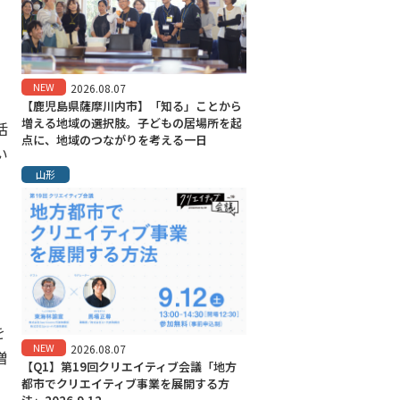
NEW
2026.08.07
【鹿児島県薩摩川内市】「知る」ことから
増える地域の選択肢。子どもの居場所を起
活
点に、地域のつながりを考える一日
い
山形
活
を
NEW
2026.08.07
増
【Q1】第19回クリエイティブ会議「地方
都市でクリエイティブ事業を展開する方