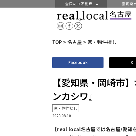
全国のＲ不動産
密買東
TOP
>
名古屋
>
家・物件探し
Facebook
X
【愛知県・岡崎市】
ンカシワ』
家・物件探し
2023.08.10
【real local名古屋では名古屋