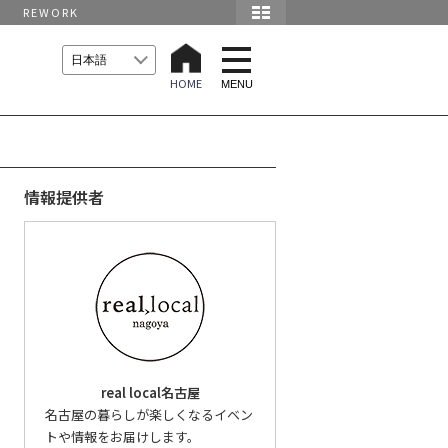
REWORK
t
o
HOME
g
MENU
g
l
e
n
a
v
i
情報提供者
g
a
t
i
o
n
real local名古屋
名古屋の暮らしが楽しくなるイベン
トや情報をお届けします。