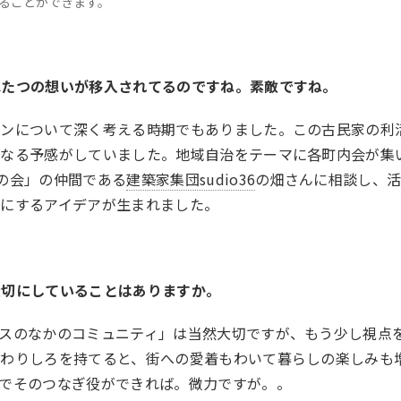
ることができます。
ふたつの想いが移入されてるのですね。素敵ですね。
ランについて深く考える時期でもありました。この古民家の利
になる予感がしていました。地域自治をテーマに各町内会が集
の会」の仲間である
建築家集団sudio36
の畑さんに相談し、
スにするアイデアが生まれました。
大切にしていることはありますか。
スのなかのコミュニティ」は当然大切ですが、もう少し視点
関わりしろを持てると、街への愛着もわいて暮らしの楽しみも
場でそのつなぎ役ができれば。微力ですが。。