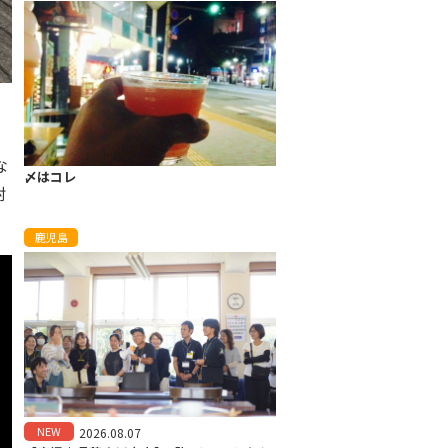
な
〆はコレ
封
鹿児島
NEW
2026.08.07