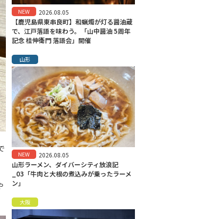
NEW
2026.08.05
【鹿児島県東串良町】和蝋燭が灯る醤油蔵
で、江戸落語を味わう。「山中醤油 5周年
記念 桂伸衛門 落語会」開催
山形
で
NEW
2026.08.05
山形ラーメン、ダイバーシティ放浪記
_03「牛肉と大根の煮込みが乗ったラーメ
ン」
や
大阪