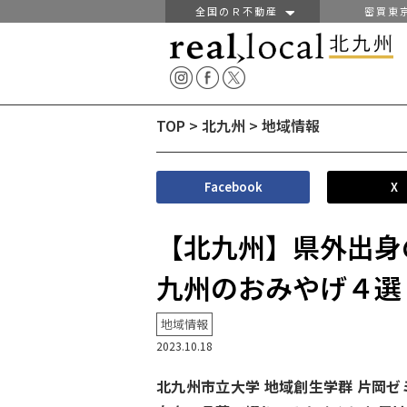
全国のＲ不動産
密買東
TOP
>
北九州
>
地域情報
Facebook
X
【北九州】県外出身
九州のおみやげ４選
地域情報
2023.10.18
北九州市立大学 地域創生学群 片岡