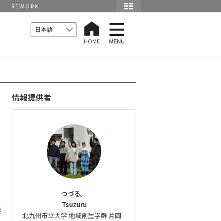
REWORK
t
o
HOME
g
MENU
g
l
e
n
a
v
i
情報提供者
g
a
t
i
o
n
つづる。
Tsuzuru
達
北九州市立大学 地域創生学群 片岡