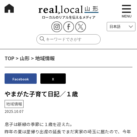
t
o
g
MENU
ローカルのリアルを伝えるメディア
g
l
e
n
a
v
i
g
TOP
>
山形
>
地域情報
a
t
i
o
n
Facebook
X
やまがた子育て日記／１歳
地域情報
2025.10.07
息子は新緑の季節に１歳を迎えた。
昨年の夏は里帰り出産の延長でまだ実家の埼玉に居たので、今年