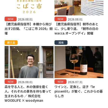
NEW
NEW
2026.08.01
2026.08.01
【鹿児島県指宿市】本棚から飛び
【鹿児島県指宿市】朝市のあと
出す2日間。「こばこ市 2026」開
に、少し寄り道。「朝市の日の
催
wacca.オープンデイ」開催
鹿児島
湘南
NEW
NEW
2026.08.01
2026.07.31
森を守る人と、木の価値を磨く
ワインと、定食と。逗子「le
人。それぞれの景色を持ち寄って
pissenlit」が繋ぐ、これからの暮
生まれるもの ／ 株式会社
らし方
WOODLIFE × woodyman