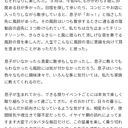
もそれなりに楽しんだ。 ８月は、午前中にもかかわらず既に30
度ある日が多かった。日陰を探して歩いたり、コンビニやお店に
入ったりしながら散歩していると、息子が「おっ！」と指さした
先に風鈴があった。その風鈴はいつも散歩するときに通る道の理
髪店の店先に３つ掛けられていて、私たちは立ち止まってチリン
チリーンや、きらきらきらーと風に揺られて涼しげな音を奏でる
風鈴の音を楽しんだ。人生でこんなに風鈴の音に意識を向けて耳
を澄ませたことがあっただろうか、と思った。
息子がいなかったら真夏に散歩もしなかったし、息子に教えても
らわなかったら風鈴には気が付かなかっただろう。息子はいつも
色々なものに興味津々で、いろんな事に気付いては、私たち家族
に教えてくれるのだ。
息子が生まれてから、できる限りイベントごとには本気で楽しく
取り組もうと思って過ごしてきた。そのおかげで、日々の暮らし
もなんだか前向きになっているような気がする。相変わらず、夜
間授乳や夜泣きで寝不足だったり、イヤイヤ期の訪れによってま
すます大変でバタバタな毎日だけど、この猛暑を楽しく乗り切れ