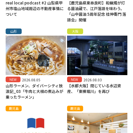
real local podcast #2 山梨県甲
【鹿児島県東串良町】和蝋燭が灯
州市塩山地域周辺の不動産事情に
る醤油蔵で、江戸落語を味わう。
ついて
「山中醤油 5周年記念 桂伸衛門 落
語会」開催
山形
大阪
NEW
NEW
2026.08.05
2026.08.03
山形ラーメン、ダイバーシティ放
【水都大阪】閉じている水辺資
浪記_03「牛肉と大根の煮込みが
産、「東横堀川」を再び
乗ったラーメン」
鹿児島
鹿児島