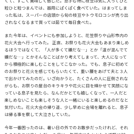
くて、すごく美味しく感じた。息子も特に枝豆は気に入ってひと
粒ひと粒つまんでは、器用にぱくぱく食べていた。はまってしま
った私は、スーパーの店頭から旬の枝豆やトウモロコシが売り出
されなくなるまで買っては茹でて毎日食べた。
また今年は、イベントにも参加しようと、花笠祭りや山形市内の
花火大会へ行ってみた。 正直、お祭りも花火大会もあまり楽しめ
るほうではなくて、「人が多くて嫌だな…」とか「道が混んでて
嫌だな…」とかそんなことばかり考えてしまって、大人になって
から積極的に楽しむことをしてこなかった。でも、息子に初めて
のお祭りと花火を感じてもらいたくて、重い腰をあげて夫と３人
で出かけてみたのだ。いざ向かうと、たくさんの人に圧倒されな
がらも、お祭りの屋台のキラキラや花火に目を輝かせて笑顔にな
っている息子を見たら、なんだかとても嬉しくなって、一人だと
楽しめないことも楽しそうな人と一緒にいると楽しめるのだなと
気付いた。花火大会の帰り道、少し早めに会場を離れると、息子
は帰る事を察して大泣きしていた。
今年一番困ったのは、暑い日の外でのお散歩だったけれど、それ