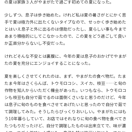
の夏は家族３人がやまがたで過ごす初めての夏になった。
少しずつ、息子は歩き始めた。けれど私は夏の暑さがとにかく苦
手で夏は極力外に出たくないタイプなので、せっかく歩き始めた
とはいえ息子と外に出るのは億劫だったし、夏らしい事も今まで
あまり積極的にしてこなかったので、この夏をどう過ごして良い
か正直分からないし不安だった。
けれどそんな不安とは裏腹に、今年の夏は息子のおかげでやまが
たの夏を充分にエンジョイすることになった。
夏を楽しくさせてくれたのは、まず、やまがたの食べ物だ。たま
たま今年はさくらんぼ、トウモロコシ、スイカ、枝豆……と旬の
作物を知人からいただく機会があった。いつもなら、トウモロコ
シも枝豆も自分で茹でるのは面倒くさいなと思うのだけど、今年
は息子に旬のものを食べさせてあげたいと思ったので自分で茹で
て調理してみた。そうしたらびっくりおいしい。やまがたにはも
う10年暮らしていて、お店ではそれなりに旬の食べ物を食べてき
たつもりだったけど、自分で調理したものは出来立てで、味が濃