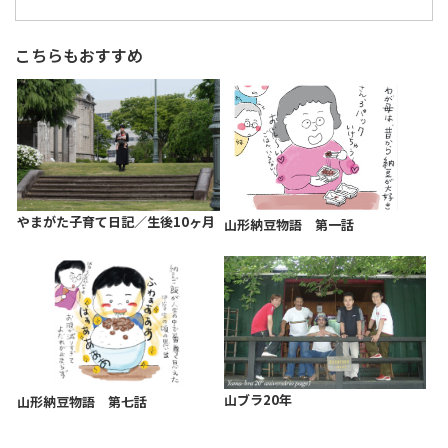
こちらもおすすめ
やまがた子育て日記／生後10ヶ月
山形納豆物語 第一話
山ブラ20年
山形納豆物語 第七話