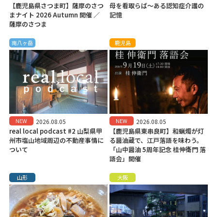
【鹿児島県さつま町】薩摩のさつ
母を看取らば～ある認知症介護の
まナイト 2026 Autumn 開催 ／
記憶
薩摩のさつま
南八ヶ岳
鹿児島
NEW
NEW
2026.08.05
2026.08.05
real local podcast #2 山梨県甲
【鹿児島県東串良町】和蝋燭が灯
州市塩山地域周辺の不動産事情に
る醤油蔵で、江戸落語を味わう。
ついて
「山中醤油 5周年記念 桂伸衛門 落
語会」開催
山形
大阪