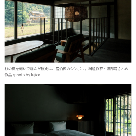
杉の皮を剥いで編んだ照明は、宿泊棟のシンボル。網組作家・渡部萌さんの
作品 /photo by fujico