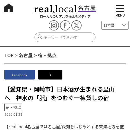
t
o
g
MENU
ローカルのリアルを伝えるメディア
g
l
e
n
a
v
i
g
TOP
>
名古屋
>
宿・拠点
a
t
i
o
n
Facebook
X
【愛知県・岡崎市】日本酒が生まれる里山
へ 神水の「脈」をつむぐ一棟貸しの宿
宿・拠点
2026.01.29
【real local名古屋では名古屋/愛知をはじめとする東海地方を盛