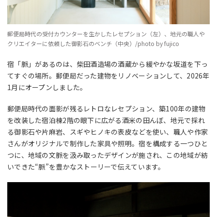
郵便局時代の受付カウンターを生かしたレセプション（左）、地元の職人や
クリエイターに依頼した御影石のベンチ（中央）/photo by fujico
宿「脈」があるのは、柴田酒造場の酒蔵から緩やかな坂道を下っ
てすぐの場所。郵便局だった建物をリノベーションして、2026年
1月にオープンしました。
郵便局時代の面影が残るレトロなレセプション、築100年の建物
を改装した宿泊棟2階の眼下に広がる酒米の田んぼ、地元で採れ
る御影石や片麻岩、スギやヒノキの表皮などを使い、職人や作家
さんがオリジナルで制作した家具や照明。宿を構成する一つひと
つに、地域の文脈を汲み取ったデザインが施され、この地域が紡
いできた“脈”を豊かなストーリーで伝えています。