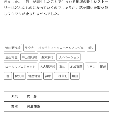
きました。「脈」が誕生したことで生まれる地域の新しいストー
リーはどんなものになっていくのでしょうか。話を聞いた取材陣
もワクワクが止まりませんでした。
柴田酒造場
サウナ
オカザキマイクロホテルアングル
愛知
里山再生
中山間地域
週末旅行
リノベーション
ローカルプロジェクト
名古屋近郊
職人
地域資源
キテン
岡崎
宿
保久町
地産地消
神水
一棟貸し
額田
名称
宿「脈」
業種
宿泊施設