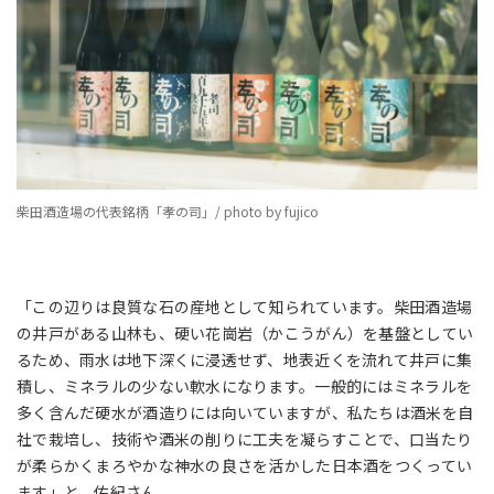
柴田酒造場の代表銘柄「孝の司」/ photo by fujico
「この辺りは良質な石の産地として知られています。柴田酒造場
の井戸がある山林も、硬い花崗岩（かこうがん）を基盤としてい
るため、雨水は地下深くに浸透せず、地表近くを流れて井戸に集
積し、ミネラルの少ない軟水になります。一般的にはミネラルを
多く含んだ硬水が酒造りには向いていますが、私たちは酒米を自
社で栽培し、技術や酒米の削りに工夫を凝らすことで、口当たり
が柔らかくまろやかな神水の良さを活かした日本酒をつくってい
ます」と、佑紀さん。