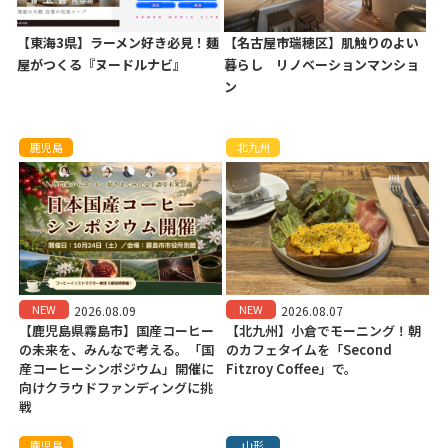
【東海3県】ラーメン好き必見！麺
【名古屋市瑞穂区】肌触りのよい
屋がつくる『ヌードルナビ』
暮らし リノベーションマンショ
ン
鹿児島
北九州
NEW
NEW
2026.08.09
2026.08.07
【鹿児島県霧島市】国産コーヒー
【北九州】小倉でモーニング！朝
の未来を、みんなで考える。「国
のカフェタイムを「Second
産コーヒーシンポジウム」開催に
Fitzroy Coffee」で。
向けクラウドファンディングに挑
戦
鹿児島
山形