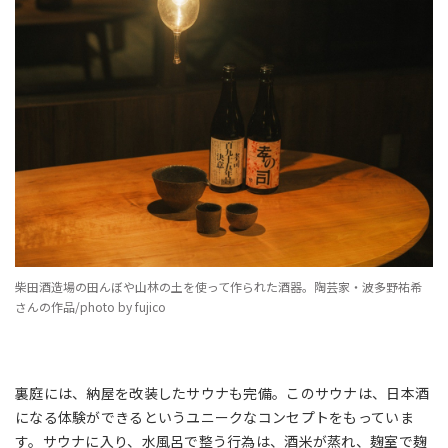
柴田酒造場の田んぼや山林の土を使って作られた酒器。陶芸家・波多野祐希
さんの作品/photo by fujico
裏庭には、納屋を改装したサウナも完備。このサウナは、日本酒
になる体験ができるというユニークなコンセプトをもっていま
す。サウナに入り、水風呂で整う行為は、酒米が蒸れ、麹室で麹