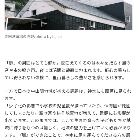
柴田酒造場の酒蔵/photo by fujico
「脈」の周囲はとても静か。聞こえてくるのは木々を揺らす風の
音や虫の鳴き声。夜には暗闇と静寂に包まれます。都心の暮らし
では得られない体験に、里山暮らしの豊かさを感じられます。
一方で日本の中山間地域が抱える課題は、神水にも顕著に見られ
ます。
「少子化の影響で小学校の児童数が減っていたり、保育園が閉園
してしまったり。空き家や耕作放棄地が増えて、景観にも影響が
出ています。このままでは、ここで生まれ育った子どもたちが地
域に誇りをもつのは難しく、地域の魅力を上げていく必要があり
ます。『脈』ができたことで、神水に足を運んでくださる方の層