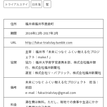
トライアルステイ
日本海
蟹
住所
福井県福井市居倉町
期間
2016年12月-2017年2月
URL
http://fukui-trialstay.tumblr.com
主宰： 福井市「未来につなぐ ふくい魅える化プロジ
ェクト：make.f 」
協賛
協力： 福井大学産学官連携本部、株式会社福井銀
行、株式会社福井新聞社
運営：株式会社リ・パブリック、株式会社福井新聞社
未来につなぐ ふくい魅える化プロジェクト 担当：
備考
前田
e-mail：fukui.trialstay@gmail.com
滞在費は無料。ただし、現地での食事や生活にかか
料金