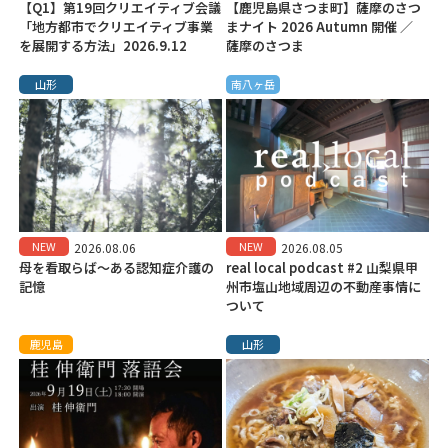
【Q1】第19回クリエイティブ会議
【鹿児島県さつま町】薩摩のさつ
「地方都市でクリエイティブ事業
まナイト 2026 Autumn 開催 ／
を展開する方法」2026.9.12
薩摩のさつま
山形
南八ヶ岳
NEW
NEW
2026.08.06
2026.08.05
母を看取らば～ある認知症介護の
real local podcast #2 山梨県甲
記憶
州市塩山地域周辺の不動産事情に
ついて
鹿児島
山形