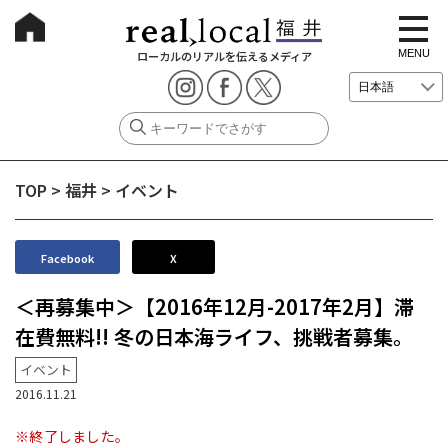
t
o
g
MENU
ローカルのリアルを伝えるメディア
g
l
e
n
a
v
i
g
TOP
>
福井
>
イベント
a
t
i
o
n
Facebook
X
＜再募集中＞【2016年12月-2017年2月】滞
在費無料!! 冬の日本海ライフ、挑戦者募集。
イベント
2016.11.21
※終了しました。