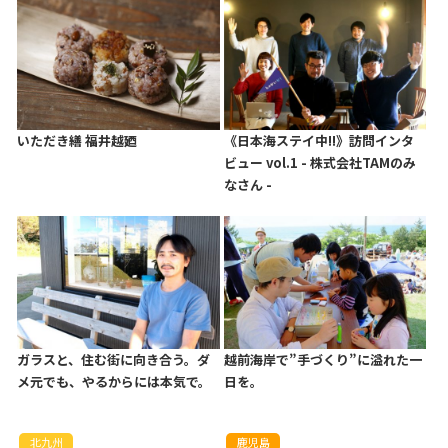
いただき繕 福井越廼
《日本海ステイ中!!》訪問インタ
ビュー vol.1 - 株式会社TAMのみ
なさん -
ガラスと、住む街に向き合う。ダ
越前海岸で”手づくり”に溢れた一
メ元でも、やるからには本気で。
日を。
北九州
鹿児島