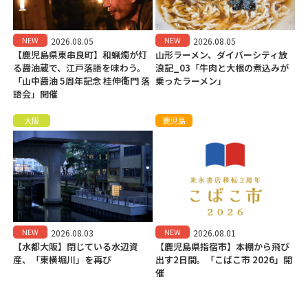
NEW
NEW
2026.08.05
2026.08.05
【鹿児島県東串良町】和蝋燭が灯
山形ラーメン、ダイバーシティ放
る醤油蔵で、江戸落語を味わう。
浪記_03「牛肉と大根の煮込みが
「山中醤油 5周年記念 桂伸衛門 落
乗ったラーメン」
語会」開催
大阪
鹿児島
NEW
NEW
2026.08.03
2026.08.01
【水都大阪】閉じている水辺資
【鹿児島県指宿市】本棚から飛び
産、「東横堀川」を再び
出す2日間。「こばこ市 2026」開
催