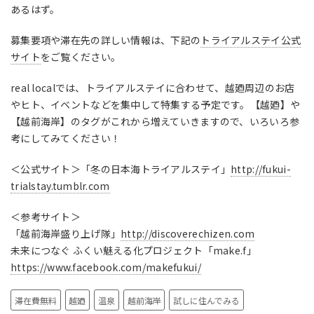
あるはず。
募集要項や滞在先の詳しい情報は、下記の
トライアルステイ公式
サイト
をご覧ください。
real localでは、トライアルステイに合わせて、越廼周辺のお店
やヒト、イベントなどを集中して特集する予定です。【越廼】や
【越前海岸】のタグがこれから増えていきますので、いろいろ参
考にしてみてください！
＜公式サイト＞「冬の日本海トライアルステイ」
http://fukui-
trialstay.tumblr.com
＜参考サイト＞
「越前海岸盛り上げ隊」
http://discoverechizen.com
未来につなぐ ふくい魅える化プロジェクト「make.f」
https://www.facebook.com/makefukui/
滞在費無料
越廼
温泉
越前海岸
試しに住んでみる