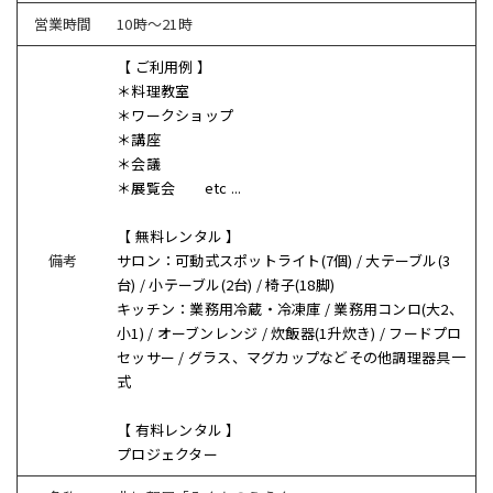
営業時間
10時〜21時
【 ご利用例 】
＊料理教室
＊ワークショップ
＊講座
＊会議
＊展覧会 etc ...
【 無料レンタル 】
備考
サロン：可動式スポットライト(7個) / 大テーブル(3
台) / 小テーブル(2台) / 椅子(18脚)
キッチン：業務用冷蔵・冷凍庫 / 業務用コンロ(大2、
小1) / オーブンレンジ / 炊飯器(1升炊き) / フードプロ
セッサー / グラス、マグカップなどその他調理器具一
式
【 有料レンタル 】
プロジェクター