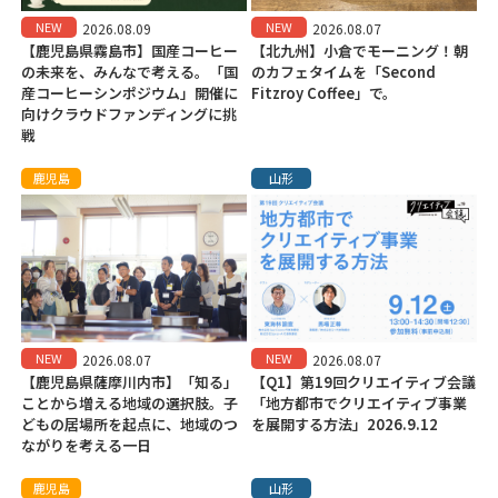
NEW
NEW
2026.08.09
2026.08.07
【鹿児島県霧島市】国産コーヒー
【北九州】小倉でモーニング！朝
の未来を、みんなで考える。「国
のカフェタイムを「Second
産コーヒーシンポジウム」開催に
Fitzroy Coffee」で。
向けクラウドファンディングに挑
戦
鹿児島
山形
NEW
NEW
2026.08.07
2026.08.07
【鹿児島県薩摩川内市】「知る」
【Q1】第19回クリエイティブ会議
ことから増える地域の選択肢。子
「地方都市でクリエイティブ事業
どもの居場所を起点に、地域のつ
を展開する方法」2026.9.12
ながりを考える一日
鹿児島
山形