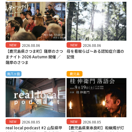
NEW
NEW
2026.08.06
2026.08.06
【鹿児島県さつま町】薩摩のさつ
母を看取らば～ある認知症介護の
まナイト 2026 Autumn 開催 ／
記憶
薩摩のさつま
南八ヶ岳
鹿児島
NEW
NEW
2026.08.05
2026.08.05
real local podcast #2 山梨県甲
【鹿児島県東串良町】和蝋燭が灯