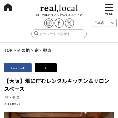
t
o
g
MENU
ローカルのリアルを伝えるメディア
g
l
e
n
a
v
i
g
TOP
>
その他
>
宿・拠点
a
t
i
o
n
Facebook
X
【大阪】畑に佇むレンタルキッチン＆サロン
スペース
宿・拠点
2014.09.21