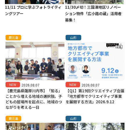
11/11 プロに学ぶフォトライティ
11/30〆切！三国湊地区リノベー
ングツアー
ション物件「広小路の蔵」活用者
募集！
鹿児島
山形
NEW
NEW
2026.08.07
2026.08.07
【鹿児島県薩摩川内市】「知る」
【Q1】第19回クリエイティブ会議
ことから増える地域の選択肢。子
「地方都市でクリエイティブ事業
どもの居場所を起点に、地域のつ
を展開する方法」2026.9.12
ながりを考える一日
鹿児島
山形