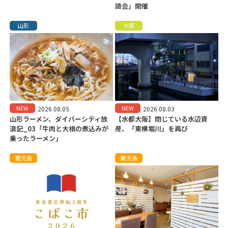
語会」開催
山形
大阪
NEW
NEW
2026.08.05
2026.08.03
山形ラーメン、ダイバーシティ放
【水都大阪】閉じている水辺資
浪記_03「牛肉と大根の煮込みが
産、「東横堀川」を再び
乗ったラーメン」
鹿児島
鹿児島