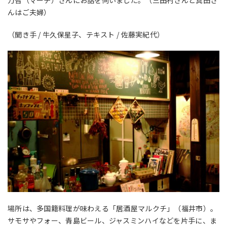
んはご夫婦）
（聞き手 / 牛久保星子、テキスト / 佐藤実紀代）
場所は、多国籍料理が味わえる「居酒屋マルクチ」（福井市）。
サモサやフォー、青島ビール、ジャスミンハイなどを片手に、ま