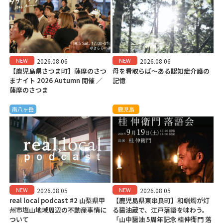
NEW
NEW
2026.08.06
2026.08.06
【鹿児島県さつま町】薩摩のさつ
母を看取らば～ある認知症介護の
まナイト 2026 Autumn 開催 ／
記憶
薩摩のさつま
南八ヶ岳
鹿児島
NEW
NEW
2026.08.05
2026.08.05
real local podcast #2 山梨県甲
【鹿児島県東串良町】和蝋燭が灯
州市塩山地域周辺の不動産事情に
る醤油蔵で、江戸落語を味わう。
ついて
「山中醤油 5周年記念 桂伸衛門 落