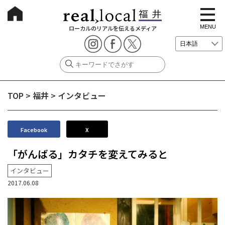
t
o
g
MENU
ローカルのリアルを伝えるメディア
g
l
e
n
a
v
i
g
TOP
>
福井
>
インタビュー
a
t
i
o
n
Facebook
X
「がんばる」カタチを変えてみると
インタビュー
2017.06.08