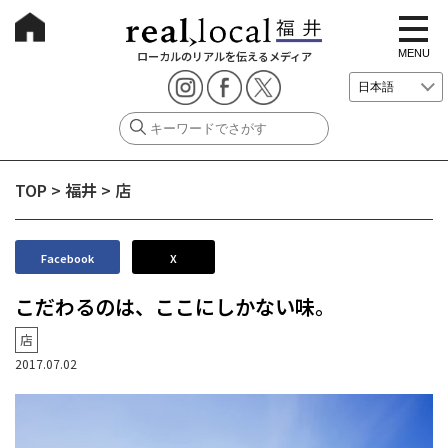
t
o
g
MENU
ローカルのリアルを伝えるメディア
g
l
e
n
a
v
i
g
TOP
>
福井
>
店
a
t
i
o
n
Facebook
X
こだわるのは、ここにしかない味。
店
2017.07.02