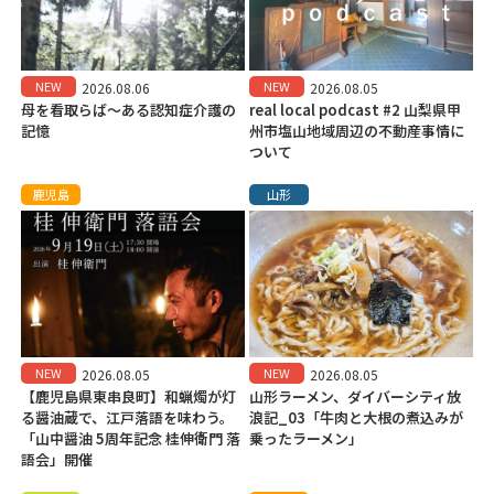
NEW
NEW
2026.08.06
2026.08.05
母を看取らば～ある認知症介護の
real local podcast #2 山梨県甲
記憶
州市塩山地域周辺の不動産事情に
ついて
鹿児島
山形
NEW
NEW
2026.08.05
2026.08.05
【鹿児島県東串良町】和蝋燭が灯
山形ラーメン、ダイバーシティ放
る醤油蔵で、江戸落語を味わう。
浪記_03「牛肉と大根の煮込みが
「山中醤油 5周年記念 桂伸衛門 落
乗ったラーメン」
語会」開催