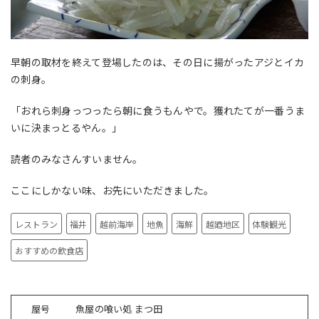
早朝の取材を終えて登場したのは、その日に揚がったアジとイカ
の刺身。
「おれら刺身っつったら朝に食うもんやで。獲れたてが一番うま
いに決まっとるやん。」
読者のみなさんすいません。
ここにしかない味、お先にいただきました。
レストラン
福井
越前海岸
地魚
海鮮
越廼地区
体験観光
おすすめの飲食店
屋号
魚屋の喰い処 まつ田