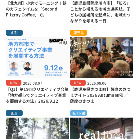
【北九州】小倉でモーニング！朝
【鹿児島県薩摩川内市】「知る」
のカフェタイムを「Second
ことから増える地域の選択肢。子
Fitzroy Coffee」で。
どもの居場所を起点に、地域のつ
ながりを考える一日
山形
鹿児島
NEW
NEW
2026.08.07
2026.08.06
【Q1】第19回クリエイティブ会議
【鹿児島県さつま町】薩摩のさつ
「地方都市でクリエイティブ事業
まナイト 2026 Autumn 開催 ／
を展開する方法」2026.9.12
薩摩のさつま
山形
南八ヶ岳