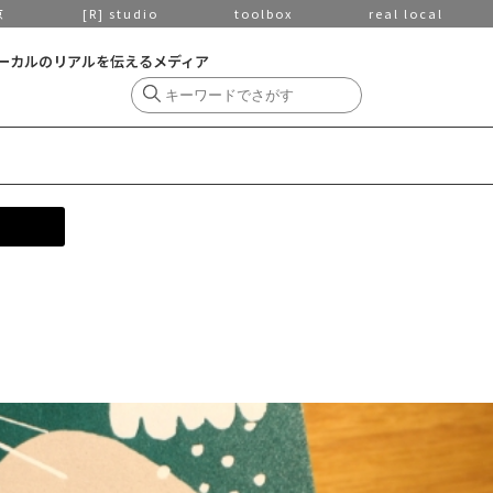
京
[R] studio
toolbox
real local
ーカルのリアルを伝えるメディア