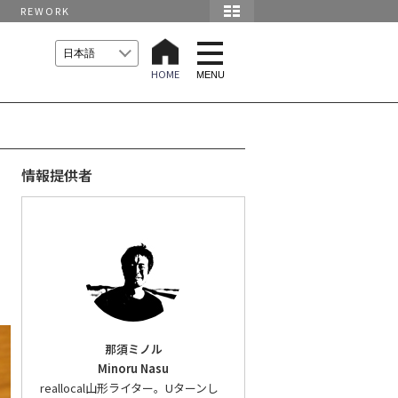
REWORK
t
o
HOME
g
MENU
g
l
e
n
a
v
i
情報提供者
g
a
t
i
o
n
那須ミノル
Minoru Nasu
reallocal山形ライター。Uターンし