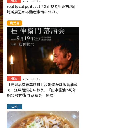
NEW
2026.08.05
real local podcast #2 山梨県甲州市塩山
地域周辺の不動産事情について
鹿児島
NEW
2026.08.05
【鹿児島県東串良町】和蝋燭が灯る醤油蔵
で、江戸落語を味わう。「山中醤油 5周年
記念 桂伸衛門 落語会」開催
山形