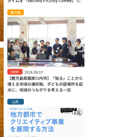
タイムを「Second Fitzroy Coffee」で。
鹿児島
NEW
2026.08.07
【鹿児島県薩摩川内市】「知る」ことから
増える地域の選択肢。子どもの居場所を起
点に、地域のつながりを考える一日
山形