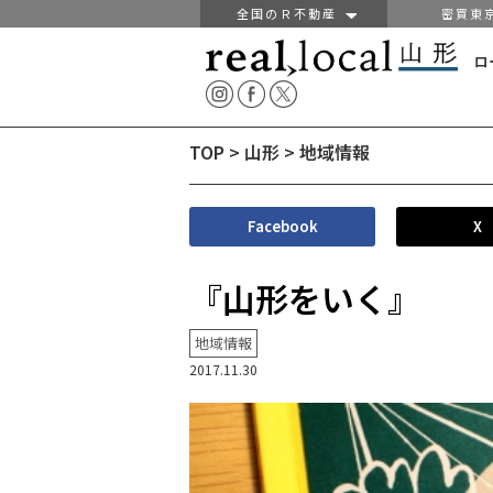
全国のＲ不動産
密買東
ロ
TOP
>
山形
>
地域情報
Facebook
X
『山形をいく』
地域情報
2017.11.30