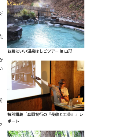
だ
点
お肌にいい温泉はしごツアー in 山形
か
い
、
愛
特別講義「森岡督行の『畏敬と工芸』」レ
ポート
ら