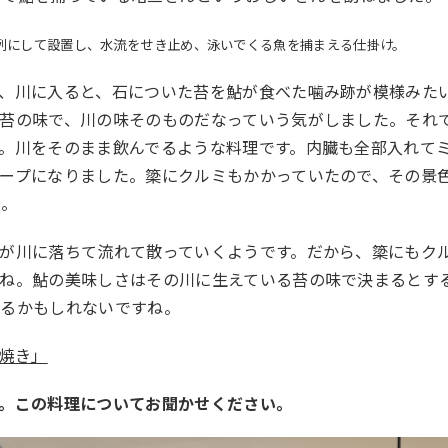
列にして設置し、水流をせき止め、泳いでくる魚を捕まえる仕掛け。
ど、川に入ると、石についた苔を鮎が食べた噛み跡が模様みた
苔の味で、川の味そのものだなっていう気がしました。それ
。川をそのまま飲んでるような料理です。内臓も全部入れて
ープになりました。簗にクルミもかかっていたので、その景
た。
が川に落ちて流れて散っていくようです。だから、簗にもク
すね。鮎の美味しさはその川に生えている苔の味で決まるとす
えるかもしれないですね。
焼き」
す。この料理についてお聞かせください。