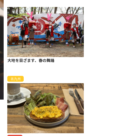
大地を目ざます、春の舞踊
北九州