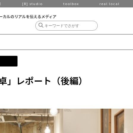
京
[R] studio
toolbox
real local
ーカルのリアルを伝えるメディア
卓」レポート（後編）