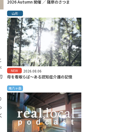
2026 Autumn 開催 ／ 薩摩のさつま
山形
、
」
と
が
NEW
2026.08.06
刃
母を看取らば～ある認知症介護の記憶
南八ヶ岳
り
っ
く