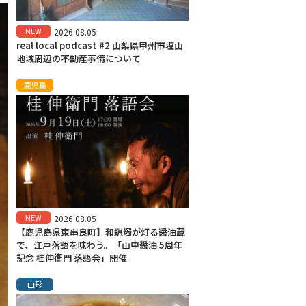
NEW
2026.08.05
real local podcast #2 山梨県甲州市塩山
地域周辺の不動産事情について
鹿児島
NEW
2026.08.05
【鹿児島県東串良町】和蝋燭が灯る醤油蔵
で、江戸落語を味わう。「山中醤油 5周年
記念 桂伸衛門 落語会」開催
山形