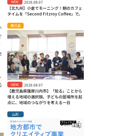
NEW
2026.08.07
【北九州】小倉でモーニング！朝のカフェ
タイムを「Second Fitzroy Coffee」で。
鹿児島
い
で
ミ
色
ル
る
NEW
2026.08.07
【鹿児島県薩摩川内市】「知る」ことから
増える地域の選択肢。子どもの居場所を起
点に、地域のつながりを考える一日
山形