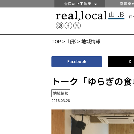
全国のＲ不動産
密買東
ロ
TOP
>
山形
>
地域情報
Facebook
X
トーク「ゆらぎの食
地域情報
2018.03.28