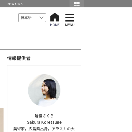
REWORK
t
o
HOME
g
MENU
g
l
e
n
a
v
i
情報提供者
g
a
t
i
o
n
是恒さくら
Sakura Koretsune
美術家。広島県出身。アラスカの大