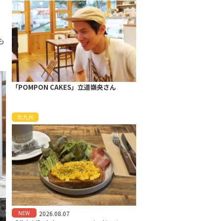
、
も
「POMPON CAKES」立道嶺央さん
北九州
NEW
2026.08.07