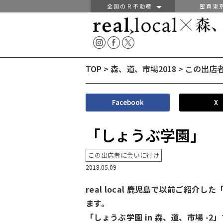
全国のＲ不動産
密買東
TOP
>
森、道、市場2018
>
この出店
Facebook
X
「しょうぶ学園」
この出店者に会いに行け
2018.05.09
real local 鹿児島で以前ご紹介
ます。
「しょうぶ学園 in 森、道、市場 