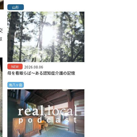
山形
交
は
NEW
2026.08.06
母を看取らば～ある認知症介護の記憶
南八ヶ岳