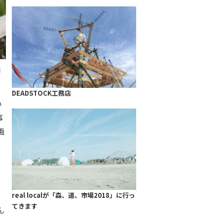
自
DEADSTOCK工務店
い
事
画
real localが「森、道、市場2018」に行っ
てきます
ん