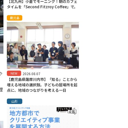
【北九州】小倉でモーニング！朝のカフェ
タイムを「Second Fitzroy Coffee」で。
鹿児島
や
NEW
2026.08.07
【鹿児島県薩摩川内市】「知る」ことから
、
増える地域の選択肢。子どもの居場所を起
理
点に、地域のつながりを考える一日
山形