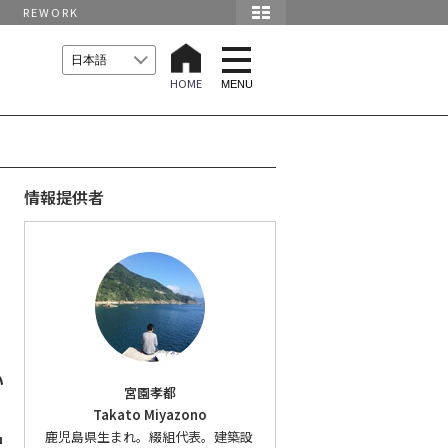
REWORK
t
o
HOME
g
MENU
g
l
e
n
a
v
i
情報提供者
g
a
t
i
o
n
い
宮園孝都
Takato Miyazono
品
鹿児島県生まれ。綴組代表。建築設