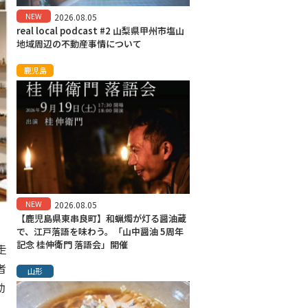
NEW
2026.08.05
real local podcast #2 山梨県甲州市塩山
地域周辺の不動産事情について
鹿児島
NEW
2026.08.05
【鹿児島県東串良町】和蝋燭が灯る醤油蔵
で、江戸落語を味わう。「山中醤油 5周年
記念 桂伸衛門 落語会」開催
走
者
山形
動