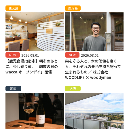
鹿児島
鹿児島
NEW
NEW
2026.08.01
2026.08.01
【鹿児島県指宿市】朝市のあと
森を守る人と、木の価値を磨く
に、少し寄り道。「朝市の日の
人。それぞれの景色を持ち寄って
wacca.オープンデイ」開催
生まれるもの ／ 株式会社
WOODLIFE × woodyman
湘南
大阪