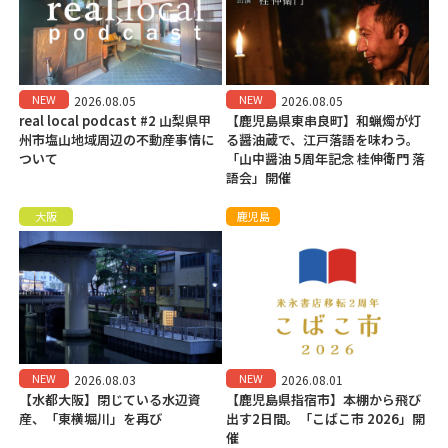
NEW
NEW
2026.08.05
2026.08.05
real local podcast #2 山梨県甲
【鹿児島県東串良町】和蝋燭が灯
州市塩山地域周辺の不動産事情に
る醤油蔵で、江戸落語を味わう。
ついて
「山中醤油 5周年記念 桂伸衛門 落
語会」開催
大阪
鹿児島
NEW
NEW
2026.08.03
2026.08.01
【水都大阪】閉じている水辺資
【鹿児島県指宿市】本棚から飛び
産、「東横堀川」を再び
出す2日間。「こばこ市 2026」開
催