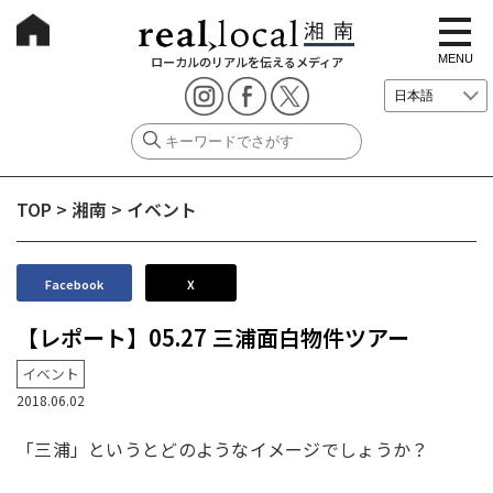
t
o
g
MENU
ローカルのリアルを伝えるメディア
g
l
e
n
a
v
i
g
TOP
>
湘南
>
イベント
a
t
i
o
n
Facebook
X
【レポート】05.27 三浦面白物件ツアー
イベント
2018.06.02
「三浦」というとどのようなイメージでしょうか？