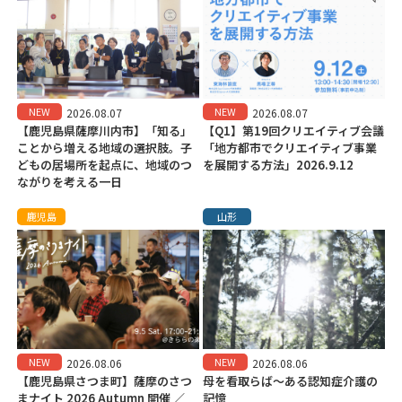
NEW
NEW
2026.08.07
2026.08.07
【鹿児島県薩摩川内市】「知る」
【Q1】第19回クリエイティブ会議
ことから増える地域の選択肢。子
「地方都市でクリエイティブ事業
どもの居場所を起点に、地域のつ
を展開する方法」2026.9.12
ながりを考える一日
鹿児島
山形
NEW
NEW
2026.08.06
2026.08.06
【鹿児島県さつま町】薩摩のさつ
母を看取らば～ある認知症介護の
まナイト 2026 Autumn 開催 ／
記憶