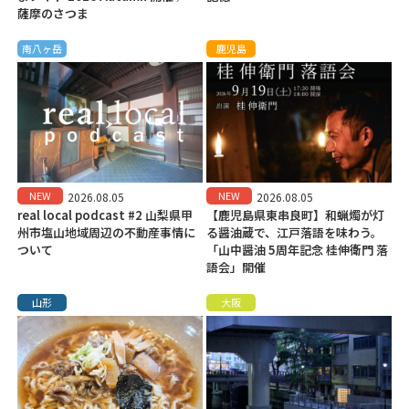
薩摩のさつま
南八ヶ岳
鹿児島
NEW
NEW
2026.08.05
2026.08.05
real local podcast #2 山梨県甲
【鹿児島県東串良町】和蝋燭が灯
州市塩山地域周辺の不動産事情に
る醤油蔵で、江戸落語を味わう。
ついて
「山中醤油 5周年記念 桂伸衛門 落
語会」開催
山形
大阪