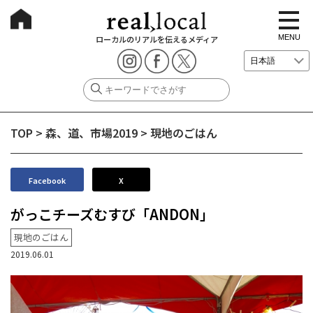
t
o
g
MENU
ローカルのリアルを伝えるメディア
g
l
e
n
a
v
i
g
TOP
>
森、道、市場2019
>
現地のごはん
a
t
i
o
n
Facebook
X
がっこチーズむすび「ANDON」
現地のごはん
2019.06.01