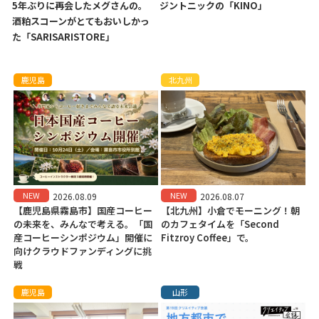
5年ぶりに再会したメグさんの。
ジントニックの「KINO」
酒粕スコーンがとてもおいしかっ
た「SARISARISTORE」
鹿児島
北九州
NEW
NEW
2026.08.09
2026.08.07
【鹿児島県霧島市】国産コーヒー
【北九州】小倉でモーニング！朝
の未来を、みんなで考える。「国
のカフェタイムを「Second
産コーヒーシンポジウム」開催に
Fitzroy Coffee」で。
向けクラウドファンディングに挑
戦
鹿児島
山形