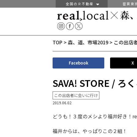
全国のＲ不動産
密買東
TOP
>
森、道、市場2019
>
この出店
Facebook
X
SAVA! STORE /
この出店者に会いに行け
2019.06.02
どうも！３度のメシより福井好き！rea
福井からは、やっぱりこの２組！