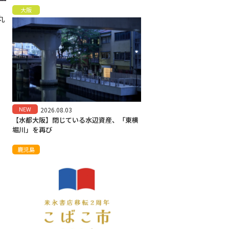
大阪
丸
。
NEW
2026.08.03
【水都大阪】閉じている水辺資産、「東横
堀川」を再び
鹿児島