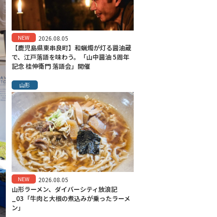
NEW
2026.08.05
【鹿児島県東串良町】和蝋燭が灯る醤油蔵
で、江戸落語を味わう。「山中醤油 5周年
記念 桂伸衛門 落語会」開催
山形
NEW
2026.08.05
山形ラーメン、ダイバーシティ放浪記
_03「牛肉と大根の煮込みが乗ったラーメ
ン」