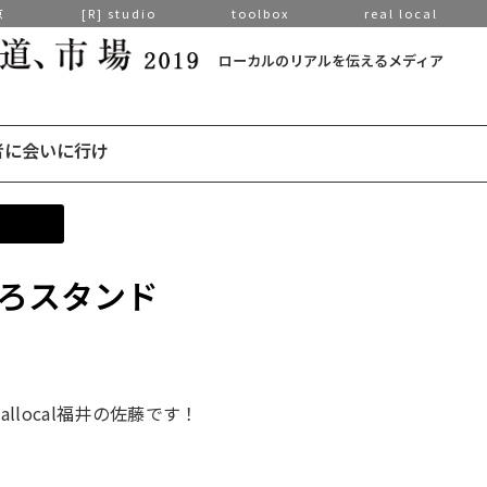
京
[R] studio
toolbox
real local
ローカルのリアルを伝えるメディア
者に会いに行け
 ろくろスタンド
llocal福井の佐藤です！