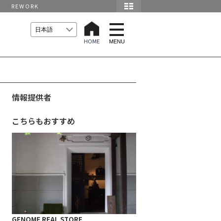
REWORK
t
o
HOME
g
MENU
g
l
e
n
a
v
i
情報提供者
g
a
t
こちらもおすすめ
i
o
n
GENOME REAL STORE