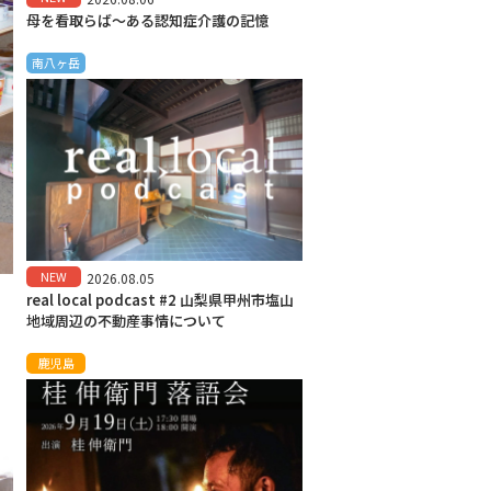
母を看取らば～ある認知症介護の記憶
南八ヶ岳
NEW
2026.08.05
real local podcast #2 山梨県甲州市塩山
地域周辺の不動産事情について
鹿児島