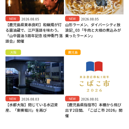
NEW
NEW
2026.08.05
2026.08.05
【鹿児島県東串良町】和蝋燭が灯
山形ラーメン、ダイバーシティ放
る醤油蔵で、江戸落語を味わう。
浪記_03「牛肉と大根の煮込みが
「山中醤油 5周年記念 桂伸衛門 落
乗ったラーメン」
語会」開催
大阪
鹿児島
NEW
NEW
2026.08.03
2026.08.01
【水都大阪】閉じている水辺資
【鹿児島県指宿市】本棚から飛び
産、「東横堀川」を再び
出す2日間。「こばこ市 2026」開
催