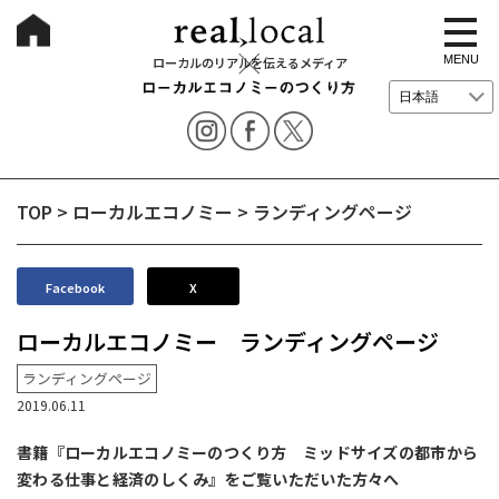
t
o
g
MENU
ローカルのリアルを伝えるメディア
g
l
e
n
a
v
i
g
TOP
>
ローカルエコノミー
>
ランディングページ
a
t
i
o
n
Facebook
X
ローカルエコノミー ランディングページ
ランディングページ
2019.06.11
書籍『ローカルエコノミーのつくり方 ミッドサイズの都市から
変わる仕事と経済のしくみ』をご覧いただいた方々へ