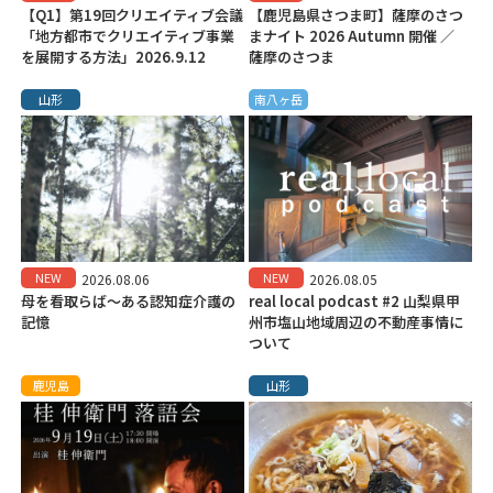
【Q1】第19回クリエイティブ会議
【鹿児島県さつま町】薩摩のさつ
「地方都市でクリエイティブ事業
まナイト 2026 Autumn 開催 ／
を展開する方法」2026.9.12
薩摩のさつま
山形
南八ヶ岳
NEW
NEW
2026.08.06
2026.08.05
母を看取らば～ある認知症介護の
real local podcast #2 山梨県甲
記憶
州市塩山地域周辺の不動産事情に
ついて
鹿児島
山形