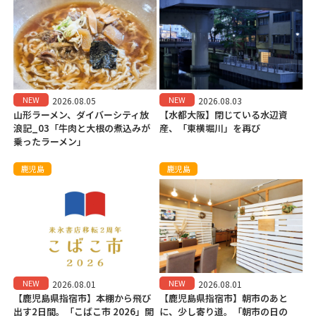
NEW
NEW
2026.08.05
2026.08.03
山形ラーメン、ダイバーシティ放
【水都大阪】閉じている水辺資
浪記_03「牛肉と大根の煮込みが
産、「東横堀川」を再び
乗ったラーメン」
鹿児島
鹿児島
NEW
NEW
2026.08.01
2026.08.01
【鹿児島県指宿市】本棚から飛び
【鹿児島県指宿市】朝市のあと
出す2日間。「こばこ市 2026」開
に、少し寄り道。「朝市の日の