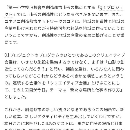
「第一小学校旧校舎を創造都市山形の拠点とする『
Q１プロジェ
クト
』では、山形の創造性はどうあるべきかを問います。また、
ユネスコ創造都市ネットワークのコアは、地域の創造性と地域の
産業を掛け合わせながら持続可能な経済を地域に作っていこうと
いうことですから、創造性を地域の産業の発展に繋げることが重
要です。
Q1プロジェクトのプログラムのひとつであるこのクリエイティブ
会議は、いきなり施設を整備するのではなく、まずは「山形の創
造性ってなんだろう？」と問い、議論を重ね、いろんな人に関わ
ってもらいながらこれからどうあるべきかを構想しようというも
の。連続する会議体を「クリエイティブ会議」と呼ぶことにし
て、その１回目が今日。テーマは「新たな場所と仕事の作り方」
としました。
これから、創造都市の新しい拠点となるであろうこの場所で、新
しい産業、新しいアクティビティを生み出していくわけですが、
本日ここにお呼びした3名のゲストは、まさに自分の場所と仕事