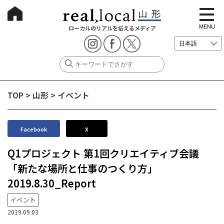
t
o
g
MENU
ローカルのリアルを伝えるメディア
g
l
e
n
a
v
i
g
TOP
>
山形
>
イベント
a
t
i
o
n
Facebook
X
Q1プロジェクト 第1回クリエイティブ会議
「新たな場所と仕事のつくり方」
2019.8.30_Report
イベント
2019.09.03