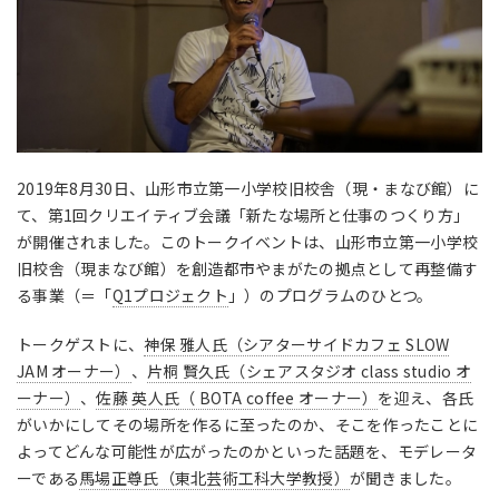
2019年8月30日、山形市立第一小学校旧校舎（現・まなび館）に
て、第1回クリエイティブ会議「新たな場所と仕事のつくり方」
が開催されました。このトークイベントは、山形市立第一小学校
旧校舎（現まなび館）を創造都市やまがたの拠点として再整備す
る事業（＝「
Q1プロジェクト
」）のプログラムのひとつ。
トークゲストに、
神保 雅人氏（シアターサイドカフェ SLOW
JAM オーナー）
、
片桐 賢久氏（シェアスタジオ class studio オ
ーナー）
、
佐藤 英人氏（ BOTA coffee オーナー）
を迎え、各氏
がいかにしてその場所を作るに至ったのか、そこを作ったことに
よってどんな可能性が広がったのかといった話題を、モデレータ
ーである
馬場正尊氏（東北芸術工科大学教授）
が聞きました。