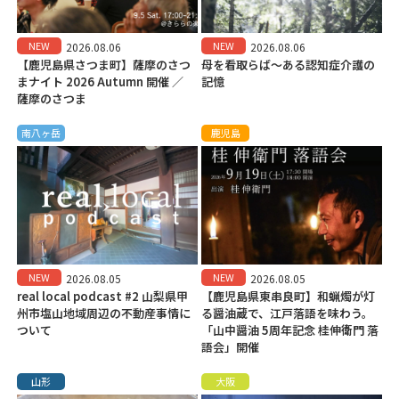
NEW
NEW
2026.08.06
2026.08.06
【鹿児島県さつま町】薩摩のさつ
母を看取らば～ある認知症介護の
まナイト 2026 Autumn 開催 ／
記憶
薩摩のさつま
南八ヶ岳
鹿児島
NEW
NEW
2026.08.05
2026.08.05
real local podcast #2 山梨県甲
【鹿児島県東串良町】和蝋燭が灯
州市塩山地域周辺の不動産事情に
る醤油蔵で、江戸落語を味わう。
ついて
「山中醤油 5周年記念 桂伸衛門 落
語会」開催
山形
大阪