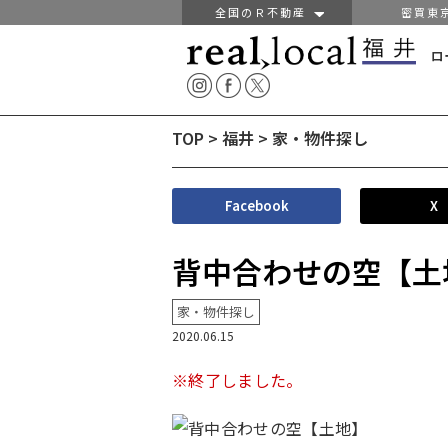
全国のＲ不動産
密買東
ロ
TOP
>
福井
>
家・物件探し
Facebook
X
背中合わせの空【土
家・物件探し
2020.06.15
※終了しました。