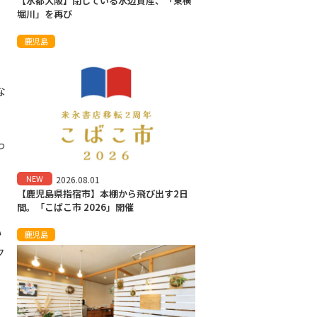
【水都大阪】閉じている水辺資産、「東横
堀川」を再び
鹿児島
な
っ
NEW
2026.08.01
【鹿児島県指宿市】本棚から飛び出す2日
間。「こばこ市 2026」開催
い
鹿児島
ク