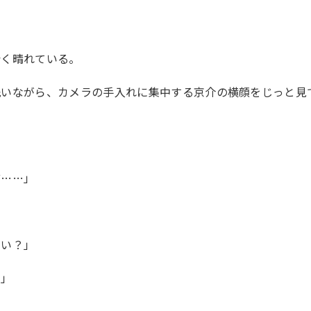
青く晴れている。
洗いながら、カメラの手入れに集中する京介の横顔をじっと見
ど……」
ない？」
な」