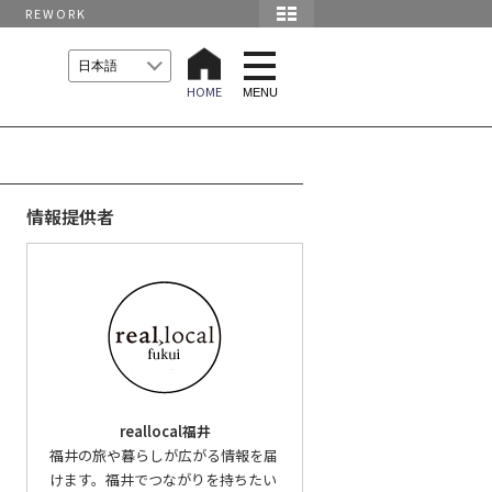
REWORK
t
o
HOME
g
MENU
g
l
e
n
a
v
i
情報提供者
g
a
t
i
o
n
reallocal福井
福井の旅や暮らしが広がる情報を届
けます。福井でつながりを持ちたい