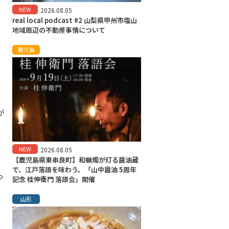
NEW
2026.08.05
real local podcast #2 山梨県甲州市塩山
地域周辺の不動産事情について
鹿児島
が
NEW
2026.08.05
【鹿児島県東串良町】和蝋燭が灯る醤油蔵
で、江戸落語を味わう。「山中醤油 5周年
っ
記念 桂伸衛門 落語会」開催
山形