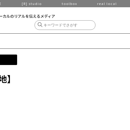
京
[R] studio
toolbox
real local
ーカルのリアルを伝えるメディア
地】