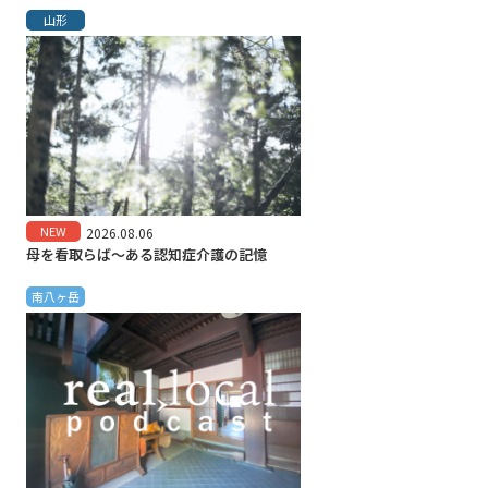
山形
NEW
2026.08.06
母を看取らば～ある認知症介護の記憶
南八ヶ岳