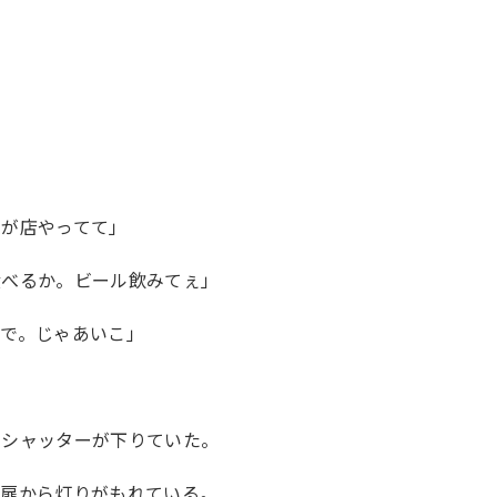
達が店やってて」
食べるか。ビール飲みてぇ」
んで。じゃあいこ」
ろシャッターが下りていた。
の扉から灯りがもれている。