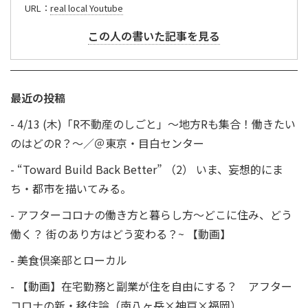
URL：
real local Youtube
この人の書いた記事を見る
最近の投稿
-
4/13 (木)「R不動産のしごと」〜地方Rも集合！働きたい
のはどのR？〜／＠東京・目白センター
-
“Toward Build Back Better” （2） いま、妄想的にま
ち・都市を描いてみる。
-
アフターコロナの働き方と暮らし方〜どこに住み、どう
働く？ 街のあり方はどう変わる？~ 【動画】
-
美食倶楽部とローカル
-
【動画】在宅勤務と副業が住を自由にする？ アフター
コロナの新・移住論（南八ヶ岳×神戸×福岡）