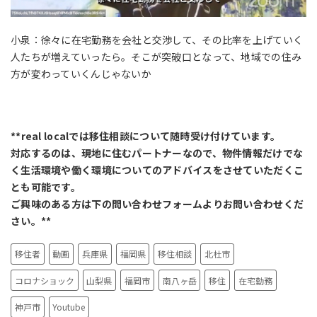
小泉：徐々に在宅勤務を会社と交渉して、その比率を上げていく
人たちが増えていったら。そこが突破口となって、地域での住み
方が変わっていくんじゃないか
**real localでは移住相談について随時受け付けています。
対応するのは、現地に住むパートナーなので、物件情報だけでな
く生活環境や働く環境についてのアドバイスをさせていただくこ
とも可能です。
ご興味のある方は下の問い合わせフォームよりお問い合わせくだ
さい。**
移住者
動画
兵庫県
福岡県
移住相談
北杜市
コロナショック
山梨県
福岡市
南八ヶ岳
移住
在宅勤務
神戸市
Youtube