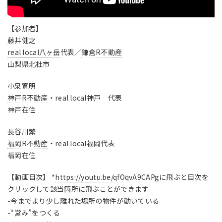
【参加者】
藤井健之
real local八ヶ岳
代表／
鎌倉R不動産
山梨県北杜市
小泉寛明
神戸R不動産
・real local神戸 代表
神戸在住
長谷川繁
福岡R不動産
・real local福岡代表
福岡在住
【動画目次】 *
https://youtu.be/qfOqvA9CAPg
に飛ぶと目次を
クリックして該当箇所に飛ぶことができます
-今までより少し離れた場所の物件が動いている
-“営み”をつくる