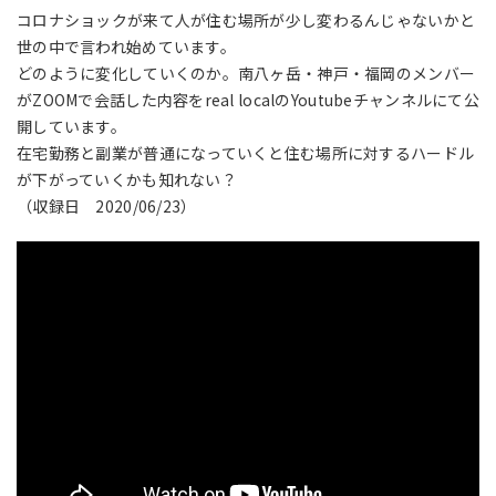
コロナショックが来て人が住む場所が少し変わるんじゃないかと
世の中で言われ始めています。
どのように変化していくのか。南八ヶ岳・神戸・福岡のメンバー
がZOOMで会話した内容をreal localのYoutubeチャンネルにて公
開しています。
在宅勤務と副業が普通になっていくと住む場所に対するハードル
が下がっていくかも知れない？
（収録日 2020/06/23）