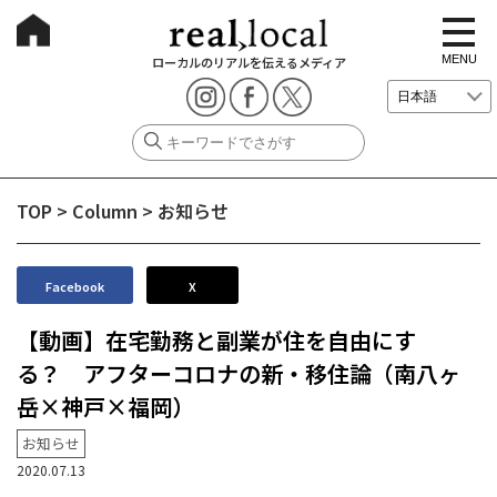
t
o
g
MENU
ローカルのリアルを伝えるメディア
g
l
e
n
a
v
i
g
TOP
>
Column
>
お知らせ
a
t
i
o
n
Facebook
X
【動画】在宅勤務と副業が住を自由にす
る？ アフターコロナの新・移住論（南八ヶ
岳×神戸×福岡）
お知らせ
2020.07.13