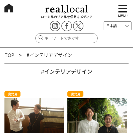
t
o
g
MENU
ローカルのリアルを伝えるメディア
g
l
e
n
a
v
i
g
TOP
> #インテリアデザイン
a
t
i
o
#インテリアデザイン
n
鹿児島
鹿児島