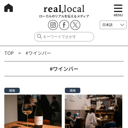
t
o
g
MENU
ローカルのリアルを伝えるメディア
g
l
e
n
a
v
i
g
TOP
> #ワインバー
a
t
i
o
#ワインバー
n
湘南
湘南