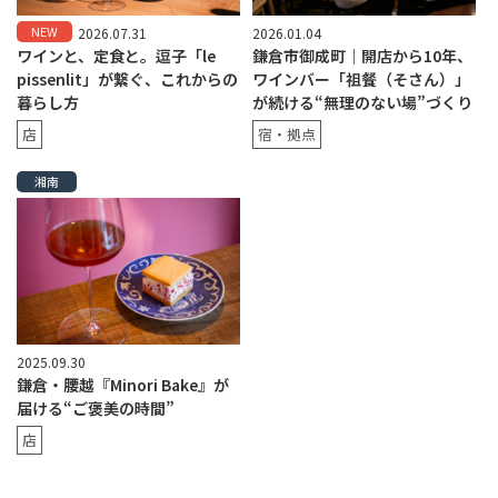
NEW
2026.07.31
2026.01.04
ワインと、定食と。逗子「le
鎌倉市御成町｜開店から10年、
pissenlit」が繋ぐ、これからの
ワインバー「祖餐（そさん）」
暮らし方
が続ける“無理のない場”づくり
店
宿・拠点
湘南
2025.09.30
鎌倉・腰越『Minori Bake』が
届ける“ご褒美の時間”
店